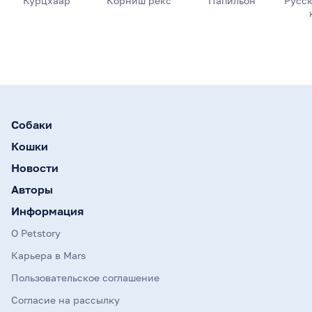
Курцхаар
Корниш рекс
Папильон
Русск
Собаки
Кошки
Новости
Авторы
Информация
О Petstory
Карьера в Mars
Пользовательское соглашение
Согласие на рассылку