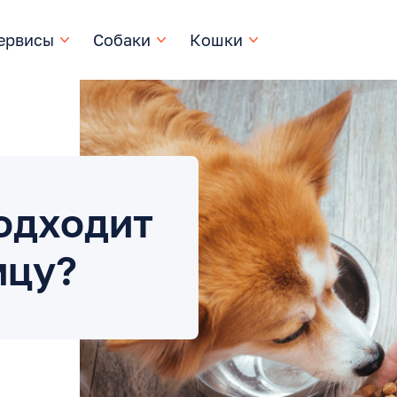
ервисы
Собаки
Кошки
одходит
мцу?