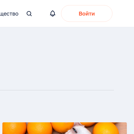
щество
Войти
Вы
искали: