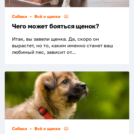
Собаки
•
Всё о щенке
Чего может бояться щенок?
Итак, вы завели щенка. Да, скоро он
вырастет, но то, каким именно станет ваш
любимый пес, зависит от...
Собаки
•
Всё о щенке