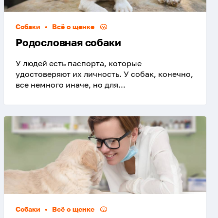
Собаки
•
Всё о щенке
Родословная собаки
У людей есть паспорта, которые
удостоверяют их личность. У собак, конечно,
все немного иначе, но для...
Собаки
•
Всё о щенке