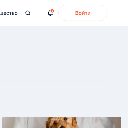
щество
Войти
Вы
искали: