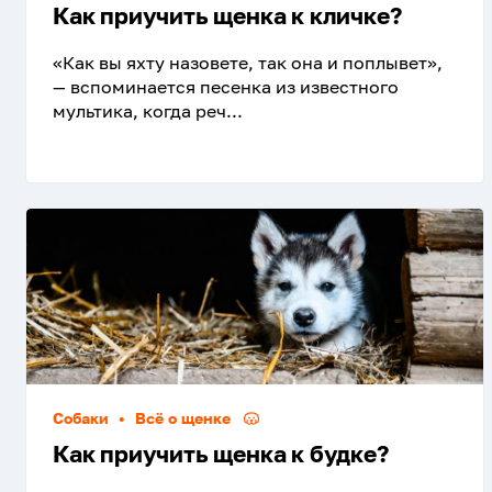
Как приучить щенка к кличке?
«Как вы яхту назовете, так она и поплывет»,
— вспоминается песенка из известного
мультика, когда реч...
Собаки
•
Всё о щенке
Как приучить щенка к будке?