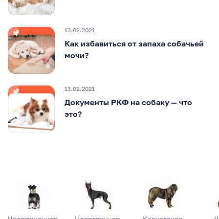
13.02.2021
Как избавиться от запаха собачьей
мочи?
13.02.2021
Документы РКФ на собаку — что
это?
Цвергшнауцер
Цвергпинчер
Кавказская
Ш