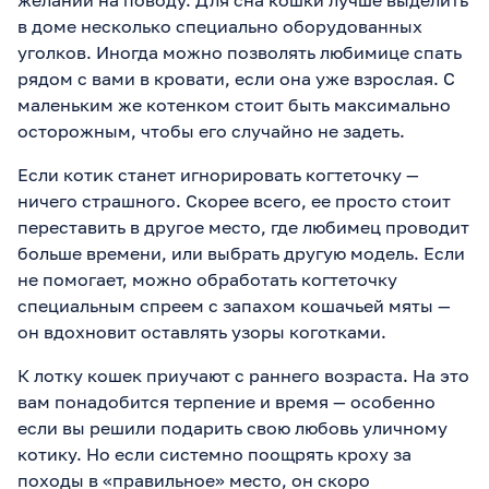
желаний на поводу. Для сна кошки лучше выделить
в доме несколько специально оборудованных
уголков. Иногда можно позволять любимице спать
рядом с вами в кровати, если она уже взрослая. С
маленьким же котенком стоит быть максимально
осторожным, чтобы его случайно не задеть.
Если котик станет игнорировать когтеточку —
ничего страшного. Скорее всего, ее просто стоит
переставить в другое место, где любимец проводит
больше времени, или выбрать другую модель. Если
не помогает, можно обработать когтеточку
специальным спреем с запахом кошачьей мяты —
он вдохновит оставлять узоры коготками.
К лотку кошек приучают с раннего возраста. На это
вам понадобится терпение и время — особенно
если вы решили подарить свою любовь уличному
котику. Но если системно поощрять кроху за
походы в «правильное» место, он скоро