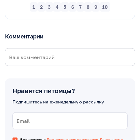
1
2
3
4
5
6
7
8
9
10
Комментарии
Нравятся питомцы?
Подпишитесь на еженедельную рассылку
Я ознакомился с
Пользовательским соглашением
,
Положением о