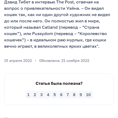
Дэвид Тибет в интервью The Post, отвечая на
вопрос о привлекательности Уэйна. – Он видел
кошек так, как ни один другой художник не видел
до или после него. Он полностью жил в мире,
который называл Catland (перевод – “Страна
кошек”), или Pussydom (перевод – “Королевство
кошечек”) – в идеальном раю мурлык, где кошки
вечно играют, в великолепных ярких цветах".
15 апреля 2022
Обновлена: 21 ноября 2022
Статья была полезна?
1
2
3
4
5
6
7
8
9
10