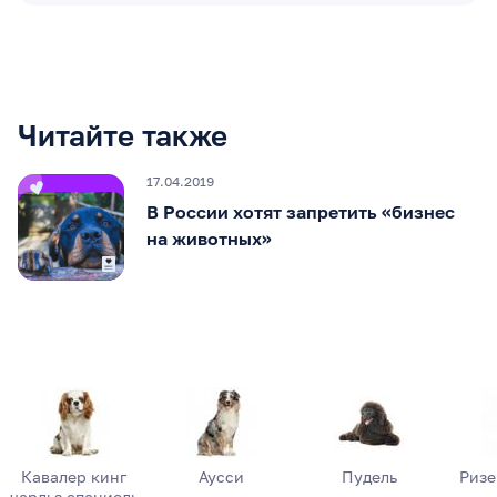
Читайте также
17.04.2019
В России хотят запретить «бизнес
на животных»
Кавалер кинг
Аусси
Пудель
Риз
чарльз спаниель