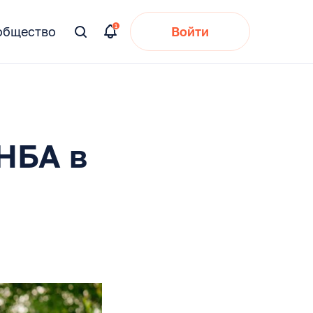
общество
Войти
Вы
искали:
НБА в