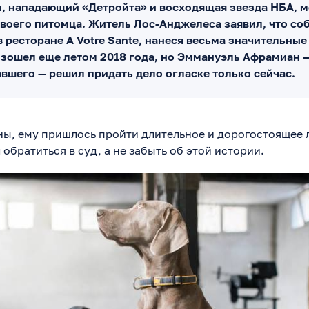
, нападающий «Детройта» и восходящая звезда НБА, м
 своего питомца. Житель Лос-Анджелеса заявил, что со
в ресторане A Votre Sante, нанеся весьма значительны
зошел еще летом 2018 года, но Эммануэль Афрамиан —
авшего — решил придать дело огласке только сейчас.
ы, ему пришлось пройти длительное и дорогостоящее 
обратиться в суд, а не забыть об этой истории.