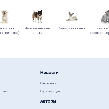
ьтийская
Американская
Сиамская кошка
Британ
 (мальтезе)
акита
короткоше
Новости
Интервью
тение
Публикации
Авторы