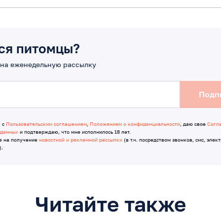
ся питомцы?
на еженедельную рассылку
Подп
я с
Пользовательским соглашением
,
Положением о конфиденциальности
, даю свое
Согл
 данных
и подтверждаю, что мне исполнилось 18 лет.
е на получение
новостной и рекламной рассылки
(в т.ч. посредством звонков, смс, элек
).
Читайте также