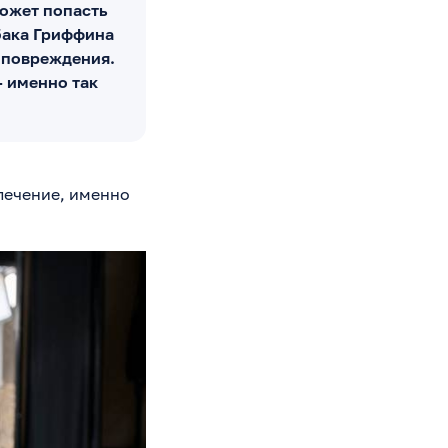
ожет попасть
бака Гриффина
е повреждения.
 именно так
лечение, именно