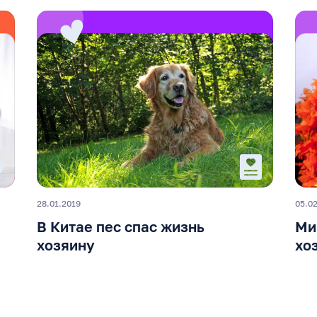
28.01.2019
05.0
В Китае пес спас жизнь
Ми
хозяину
хо