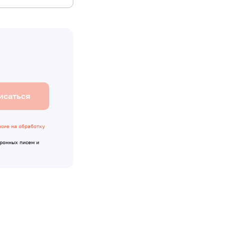
исаться
асие на обработку
тронных писем и