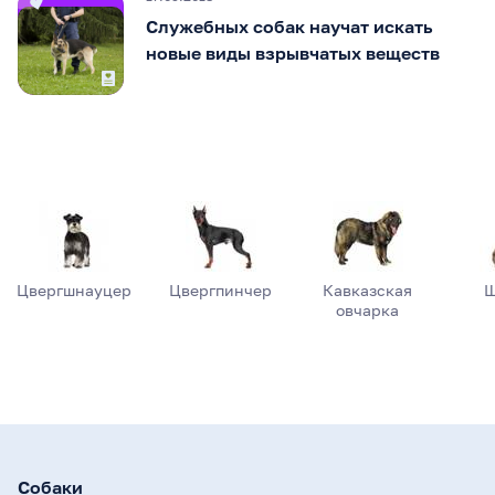
Служебных собак научат искать
новые виды взрывчатых веществ
Цвергшнауцер
Цвергпинчер
Кавказская
Ш
овчарка
Собаки