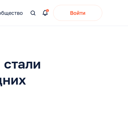
общество
Войти
Вы
искали:
 стали
дних