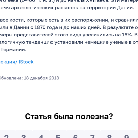
 века (1-400 гг. н. э.) и до начала XVII века. Эти мате
емя археологических раскопок на территории Дании.
все кости, которые есть в их распоряжении, и сравнил
ли в Дании с 1870 года и до наших дней. В результате 
меры представителей этого вида увеличились на 16%. В
алогичную тенденцию установили немецкие ученые в 
 Германии.
екция/ iStock
Обновлена: 18 декабря 2018
Статья была полезна?
2
3
4
5
6
7
8
9