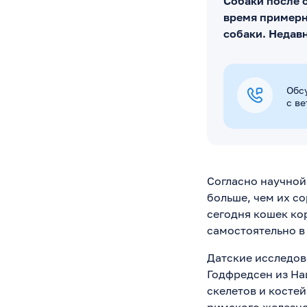
Собаки после 
время примерн
собаки. Недав
Обс
с в
Согласно научной 
больше, чем их с
сегодня кошек ко
самостоятельно в
Датские исследов
Годфредсен из На
скелетов и косте