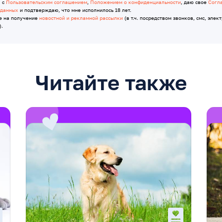
я с
Пользовательским соглашением
,
Положением о конфиденциальности
, даю свое
Согл
 данных
и подтверждаю, что мне исполнилось 18 лет.
е на получение
новостной и рекламной рассылки
(в т.ч. посредством звонков, смс, элек
).
Читайте также