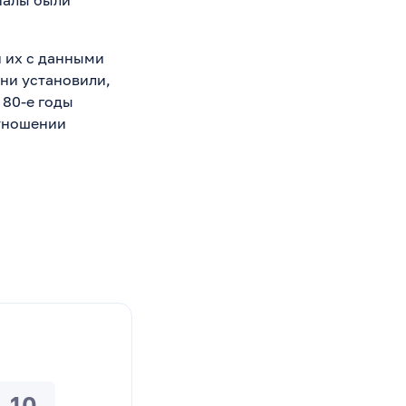
риалы были
и их с данными
они установили,
 80-е годы
отношении
10