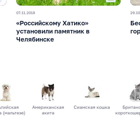
07.11.2018
29.10
«Российскому Хатико»
Бе
установили памятник в
го
Челябинске
ьтийская
Американская
Сиамская кошка
Британ
 (мальтезе)
акита
короткоше