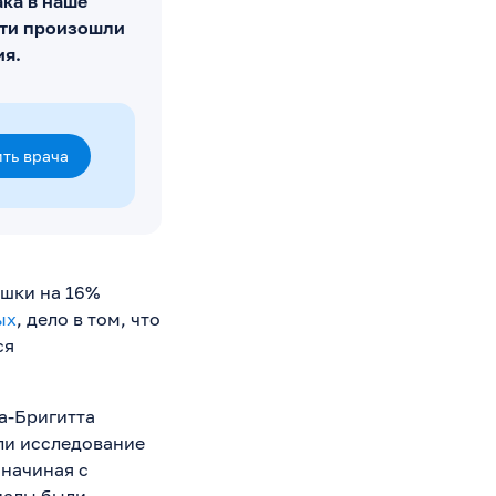
ка в наше
сти произошли
ия.
ть врача
ошки на 16%
ых
, дело в том, что
ся
а-Бригитта
ли исследование
 начиная с