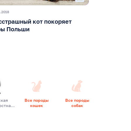
.2018
сстрашный кот покоряет
ры Польши
ская
Все породы
Все породы
рстна…
кошек
собак