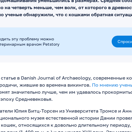
одомашнивания уменьшились в размерах. Средняя соба
о на четверть меньше, чем волк, от которого в древно
но ученые обнаружили, что с кошками обратная ситуац
удить эту проблему можно
Спроси
етеринарным врачом Petstory
статье в Danish Journal of Archaeology, современные к
ородичи, жившие во времена викингов.
По мнению учен
рмят значительно лучше, чем им удавалось прокормить
 эпоху Средневековья.
атели Юлия Битц-Торсен из Университета Тромсе и Анн
ционального музея естественной истории Дании прове
й кошек, относящихся к довольно длительному периоду,