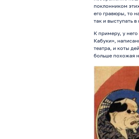
поклонником этих
его гравюры, то н
так и выступать в
К примеру, у нег
Кабуки», написанн
театра, и коты д
больше похожая н