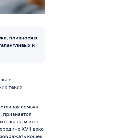
ка, привнося в
талантливых и
ельно
них таких
астливая семья»
, признается
чительное место
ередине XVII века
изображать кошек