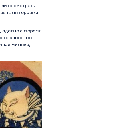
сли посмотреть
главными героями,
, одетые актерами
ного японского
ычная мимика,