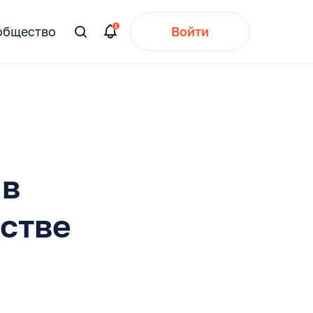
общество
Войти
Вы
искали:
 в
стве