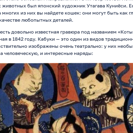
 животных был японский художник Утагава Куниёси. Е
а многих из них вы найдете кошек: они могут быть как 
 качестве любопытных деталей.
о есть довольно известная гравюра под названием «Коты
ая в 1842 году. Кабуки — это один из видов традицион
ействительно изображены очень театрально: у них необ
а человеческую, и интересные наряды: