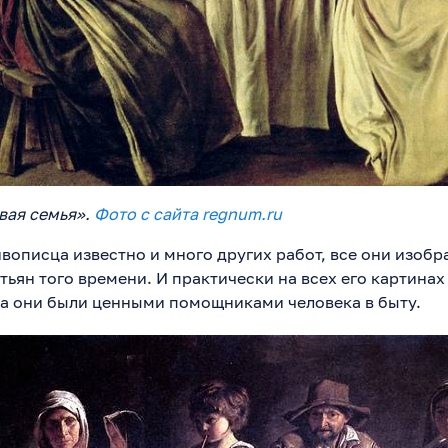
вая семья».
Фото с сайта regnum.ru
ивописца известно и много других работ, все они изоб
ьян того времени. И практически на всех его картинах
да они были ценными помощниками человека в быту.