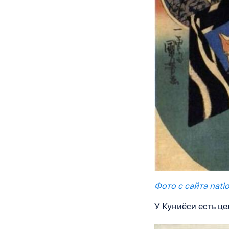
Фото с сайта nati
У Куниёси есть це