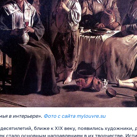
мья в интерьере».
Фото с сайта mylouvre.su
десятилетий, ближе к XIX веку, появились художники, 
к стало основным направлением в их творчестве. Ист