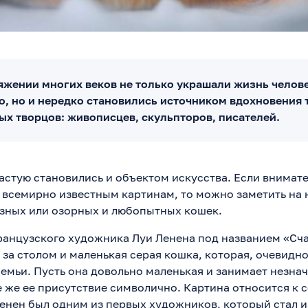
яжении многих веков не только украшали жизнь челове
ло, но и нередко становились источником вдохновения 
ых творцов: живописцев, скульпторов, писателей.
астую становились и объектом искусства. Если внимат
 всемирно известным картинам, то можно заметить на 
зных или озорных и любопытных кошек.
французского художника Луи Ленена под названием «Сч
за столом и маленькая серая кошка, которая, очевидно
семьи. Пусть она довольно маленькая и занимает незна
е же ее присутствие символично. Картина относится к с
 Ленен был одним из первых художников, который стал 