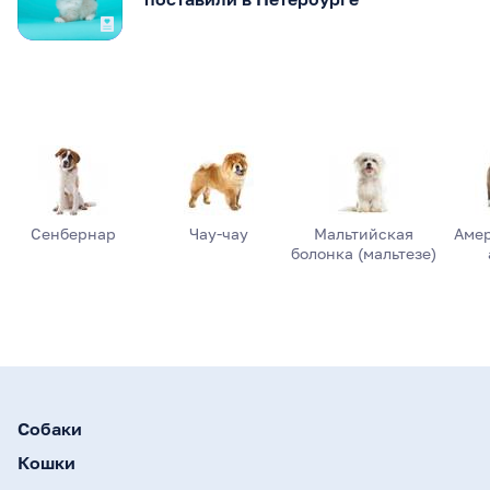
Сенбернар
Чау-чау
Мальтийская
Аме
болонка (мальтезе)
Собаки
Кошки