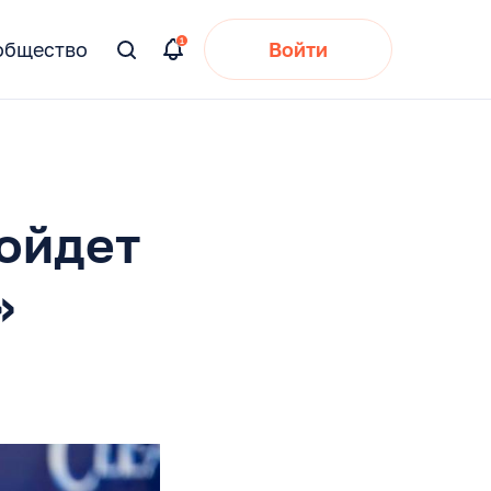
общество
Войти
Вы
искали:
ойдет
»