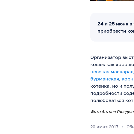
24 и 25 июня 
приобрести ко
Организатор выст
кошек как хорошо
невская маскарад
бурманская
,
корн
котенка, но и по
подробности соде
полюбоваться кот
Фото Антона Гвоздик
20 июня 2017
Обн