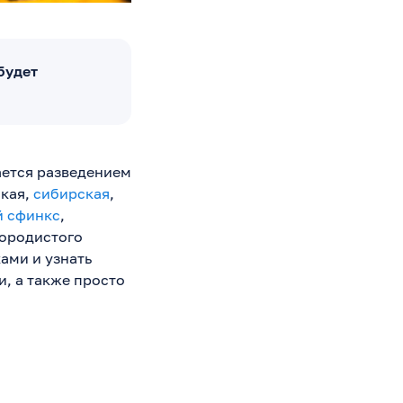
будет
ается разведением
ская,
сибирская
,
й сфинкс
,
породистого
ами и узнать
, а также просто