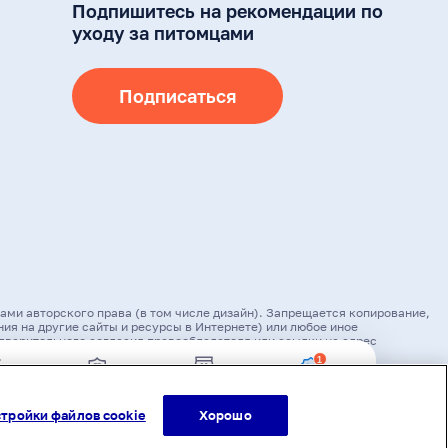
Подпишитесь на рекомендации по
уходу за питомцами
Подписаться
ами авторского права (в том числе дизайн). Запрещается копирование,
ия на другие сайты и ресурсы в Интернете) или любое иное
дварительного согласия правообладателя или ссылки на адрес
2
стика
Страховка
Подобрать
Лови выгоду!
оптимальны
тройки файлов cookie
Хорошо
омам
й корм