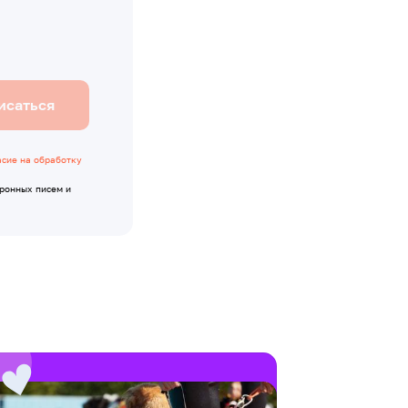
исаться
асие на обработку
тронных писем и