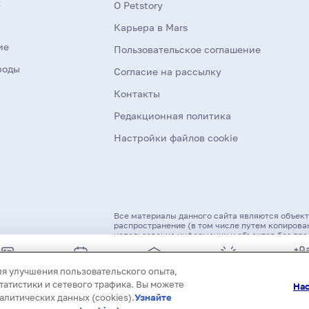
к
О Petstory
Карьера в Mars
ие
Пользовательское соглашение
роды
Согласие на рассылку
Контакты
Редакционная политика
Настройки файлов cookie
Все материалы данного сайта являются объект
распространение (в том числе путем копирован
использование информации и объектов без пре
первоисточника.
авила
Календарь
Обучение
Курс
Диагно
ля улучшения пользовательского опыта,
ода за
событий
питомца
ветеринарн
по
атистики и сетевого трафика. Вы можете
Нас
томцем
ой помощи
симпт
алитических данных (cookies).
Узнайте