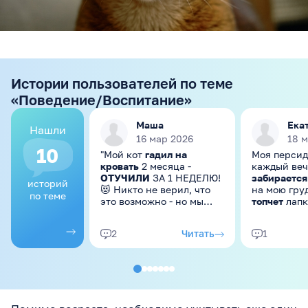
Истории пользователей по теме
«Поведение/Воспитание»
Маша
Ека
Нашли
16 мар 2026
18 
10
"Мой кот
гадил на
Моя персид
кровать
2 месяца -
каждый ве
ОТУЧИЛИ
ЗА 1 НЕДЕЛЮ!
забирается
историй
😻 Никто не верил, что
на мою гру
по теме
это возможно - но мы
топчет
лапк
сделали! Делюсь
слезает
до ут
пошаговым планом,
конечно ми
Читать
2
1
который сработал на
мешает пов
100% 🔥 У меня британец
особенно з
3 лет по кличке Мурзик.
ищет именн
Два месяца назад
Почему она
начался кошмар: кот
доверие, т
гадил на кровать по
запахом? Ч
ночам или когда нас нет
посоветует