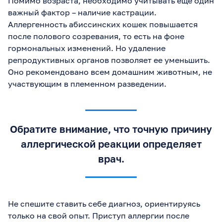
Помимо возраста, необходимо учитывать еще один
дома — лужи на
важный фактор – наличие кастрации.
простынях, запах мочи
Аллергенность абиссинских кошек повышается
въедается, стираем
пачками! Сначала
после полового созревания, то есть на фоне
думали, вредничает, но
гормональных изменений. Но удаление
прочитала статью и
поняла причины: стресс
репродуктивных органов позволяет ее уменьшить.
от ремонта (смена места
Оно рекомендовано всем домашним животным, не
жительства), грязный
участвующим в племенном разведении.
лоток (решетка мешала)
и одиночество (работаем
допоздна). Плюс кот не
кастрирован, метил
гормонами 😩 Что мы
сделали и как отучили: 1.
Обратите внимание, что точную причину
К ветеринару!
аллергической реакции определяет
Исключили болезни
мочевыводящих путей и
врач.
ЖКТ — сдали анализы,
УЗИ все ок. 2. Новый
лоток: Поставили 2
больших с низкими
бортиками, разными
наполнителями
Не спешите ставить себе диагноз, ориентируясь
(силикагель и
только на свой опыт. Приступ аллергии после
комкующийся), в тихий