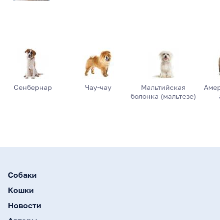
Сенбернар
Чау-чау
Мальтийская
Аме
болонка (мальтезе)
Собаки
Кошки
Новости