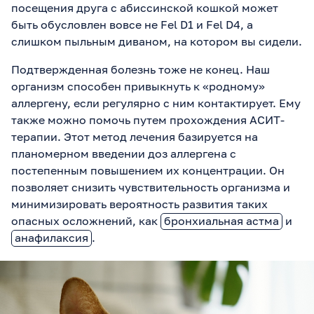
угол — чистим 2 раза в
посещения друга с абиссинской кошкой может
день. Кот выбрал
быть обусловлен вовсе не Fel D1 и Fel D4, а
силикагель! 3.
слишком пыльным диваном, на котором вы сидели.
Антистресс: Диффузор с
феромонами, больше игр
вечером — лазалка,
Подтвержденная болезнь тоже не конец. Наш
удочка. Убрали источник
организм способен привыкнуть к «родному»
стресса: не оставляем
одного надолго. 4.
аллергену, если регулярно с ним контактирует. Ему
Кастрация: Сделали —
также можно помочь путем прохождения АСИТ-
метки от гормонов ушли!
терапии. Этот метод лечения базируется на
5. Запахи и чистка:
Постель побрызгали
планомерном введении доз аллергена с
лавандой и цитрусовым
постепенным повышением их концентрации. Он
маслом, кровать накрыли
клеенкой временно.
позволяет снизить чувствительность организма и
Запах мочи убрали содой
минимизировать вероятность развития таких
+ уксусом — супер
опасных осложнений, как
бронхиальная астма
и
впитывает! Перекись
водорода для дивана. 6.
анафилаксия
.
Ограничение: Закрывали
в комнате с лотками на
пару дней — привык.
Хвалим вкусняшками за
лоток! Через неделю
отучили полностью —