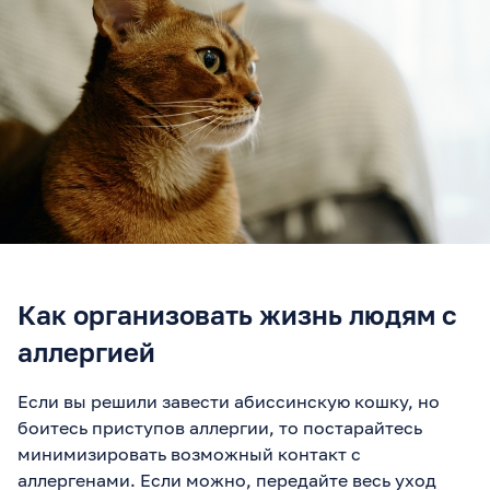
теперь только в лоток,
спит с нами чистенький!
Если ваша кошка гадит
на кровать, сначала
здоровье + лоток, потом
стресс. Работает для
котят и взрослых. Кто
пробовал — пишите в
комменты!"
Как организовать жизнь людям с
аллергией
Если вы решили завести абиссинскую кошку, но
боитесь приступов аллергии, то постарайтесь
минимизировать возможный контакт с
аллергенами. Если можно, передайте весь уход