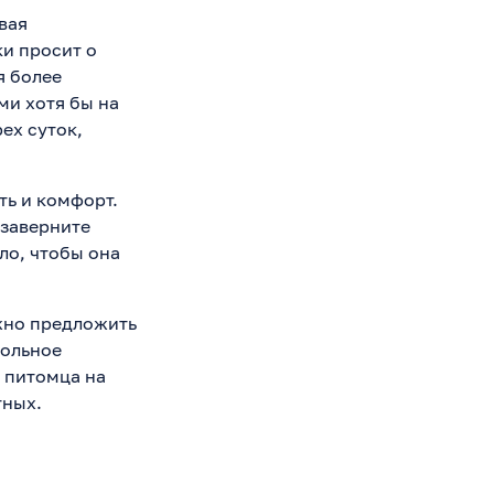
вая
ки просит о
я более
ми хотя бы на
ех суток,
ть и комфорт.
 заверните
ло, чтобы она
жно предложить
вольное
е питомца на
тных.