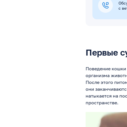
Обс
с в
Первые с
Поведение кошки
организма животн
После этого пито
они заканчиваютс
натыкается на по
пространстве.