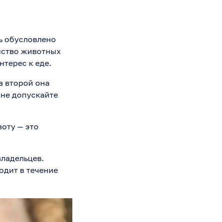
ь обусловлено
нство животных
нтерес к еде.
а второй она
 не допускайте
оту — это
владельцев.
одит в течение