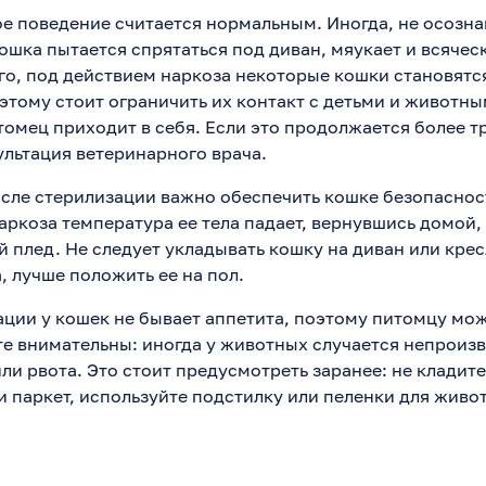
кое поведение считается нормальным. Иногда, не осозна
ошка пытается спрятаться под диван, мяукает и всячес
го, под действием наркоза некоторые кошки становятс
этому стоит ограничить их контакт с детьми и животны
томец приходит в себя. Если это продолжается более тр
льтация ветеринарного врача.
осле стерилизации важно обеспечить кошке безопаснос
аркоза температура ее тела падает, вернувшись домой,
 плед. Не следует укладывать кошку на диван или крес
, лучше положить ее на пол.
ации у кошек не бывает аппетита, поэтому питомцу мо
ьте внимательны: иногда у животных случается непроиз
ли рвота. Это стоит предусмотреть заранее: не кладит
и паркет, используйте подстилку или пеленки для живо