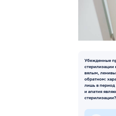
Убежденные пр
стерилизации 
вялым, ленивы
обратном: хар
лишь в период 
и апатия явля
стерилизации?