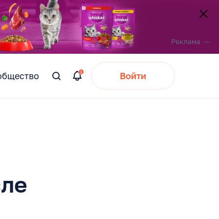
общество
Войти
Вы
искали:
сле