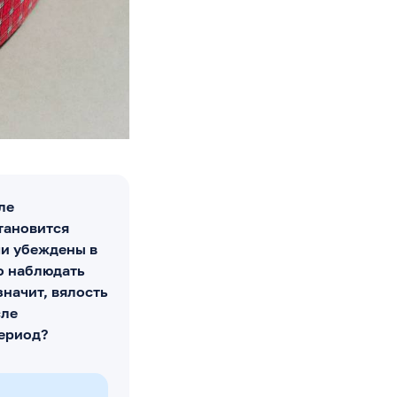
ле
тановится
чи убеждены в
о наблюдать
значит, вялость
сле
ериод?