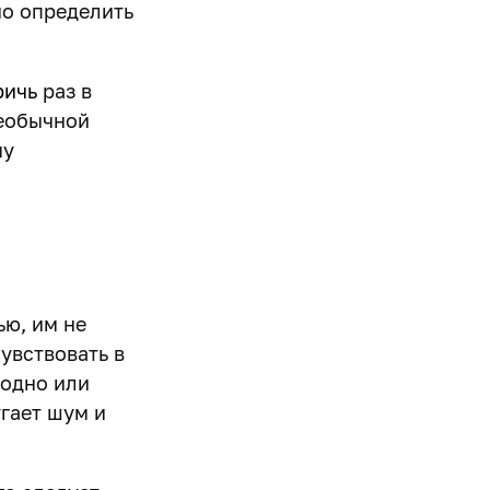
но определить
ричь
раз в
необычной
му
ю, им не
увствовать в
лодно или
гает шум и