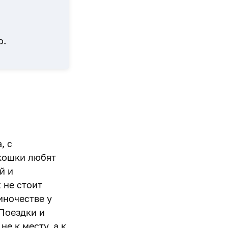
о.
, с
 кошки любят
й и
 не стоит
иночестве у
Поездки и
е к месту, а к