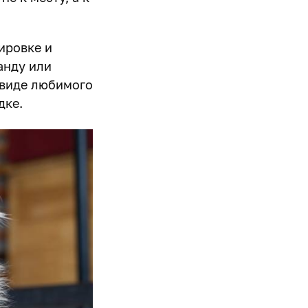
ировке и
анду или
 виде любимого
дке.