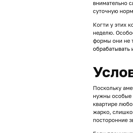
внимательно с
суточную норм
Когти у этих к
неделю. Особо
формы они не т
обрабатывать
и
Усло
Поскольку аме
нужны особые 
квартире любо
жарко, слишко
посторонние зв