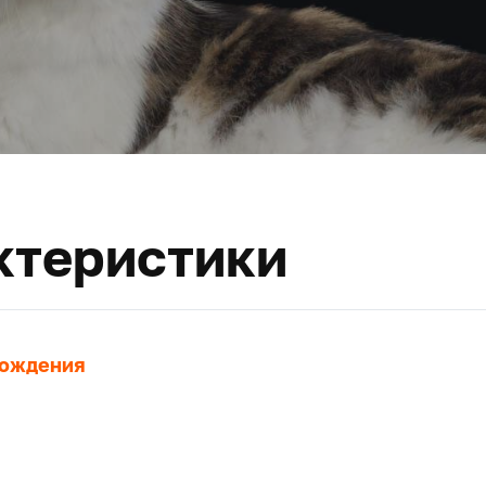
ктеристики
хождения