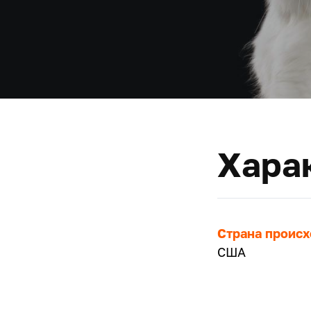
Хара
Страна проис
США