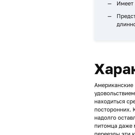
Имеет 
Предс
длинн
Хара
Американские 
удовольствием
находиться ср
посторонних. 
надолго оставл
питомца даже 
переезды эти к