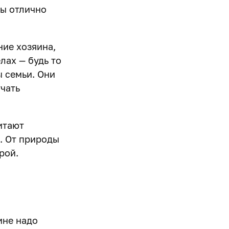
цы отлично
ние хозяина,
лах — будь то
ы семьи. Они
учать
итают
. От природы
рой.
ине надо