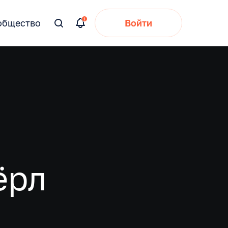
общество
Войти
Вы
искали:
ёрл