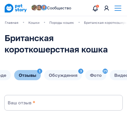
Сообщество
Главная
Кошки
Породы кошек
Британская короткошерс
Британская
короткошерстная кошка
1
3
25
оде
Отзывы
Обсуждения
Фото
Виде
Ваш отзыв
*