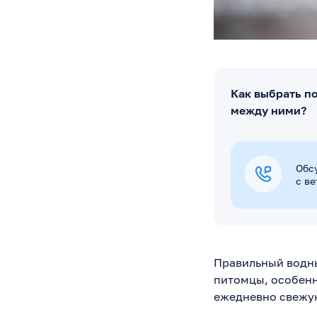
Как выбрать п
между ними?
Обс
с в
Правильный водны
питомцы, особенн
ежедневно свежую