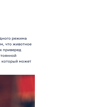
одного режима
ем, что животное
ых приверед
стоянной
, который может