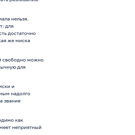
ала нельзя.
: для
сть достаточно
кая же миска
ой свободно можно
бычную для
иски и
нным надолго
на звание
одимо как
имеет неприятный