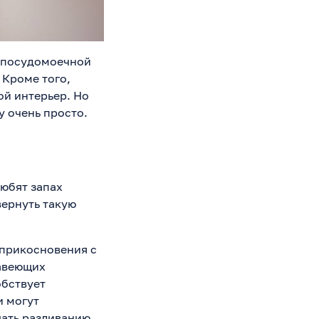
в посудомоечной
 Кроме того,
ой интерьер. Но
у очень просто.
любят запах
вернуть такую
оприкосновения с
жавеющих
обствует
и могут
шать разливанию