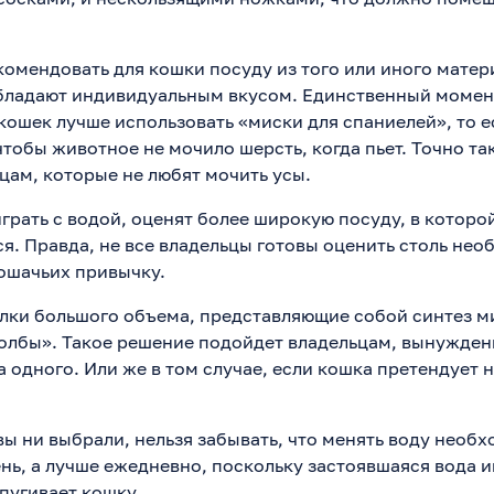
омендовать для кошки посуду из того или иного матери
бладают индивидуальным вкусом. Единственный момент
ошек лучше использовать «миски для спаниелей», то е
чтобы животное не мочило шерсть, когда пьет. Точно та
цам, которые не любят мочить усы.
грать с водой, оценят более широкую посуду, в котор
ся. Правда, не все владельцы готовы оценить столь нео
ошачьих привычку.
лки большого объема, представляющие собой синтез м
олбы». Такое решение подойдет владельцам, вынужде
 одного. Или же в том случае, если кошка претендует 
вы ни выбрали, нельзя забывать, что менять воду необх
нь, а лучше ежедневно, поскольку застоявшаяся вода 
пугивает кошку.