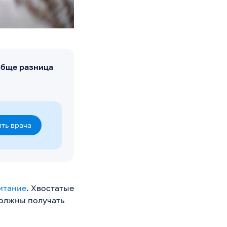
обще разница
ть врача
итание
. Хвостатые
должны получать