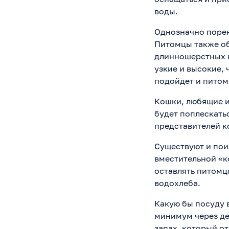
воды.
Однозначно порек
Питомцы также о
длинношерстных к
узкие и высокие, 
подойдет и питом
Кошки, любящие и
будет поплескать
представителей к
Существуют и пои
вместительной «к
оставлять питомца
водохлеба.
Какую бы посуду 
минимум через де
запах, который от