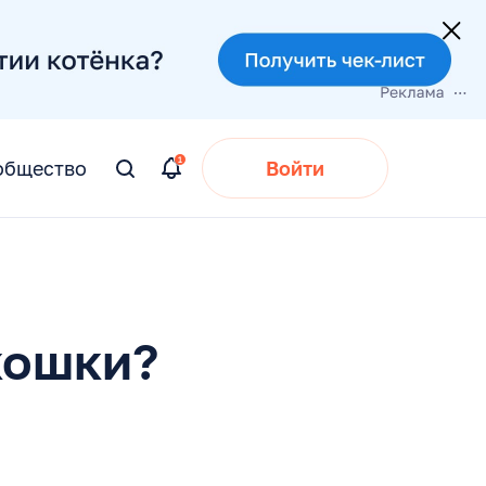
общество
Войти
Вы
искали:
кошки?