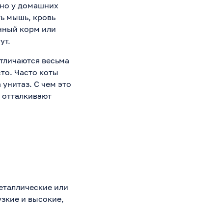
 но у домашних
ть мышь, кровь
нный корм или
ут.
отличаются весьма
то. Часто коты
 унитаз. С чем это
х отталкивают
еталлические или
зкие и высокие,