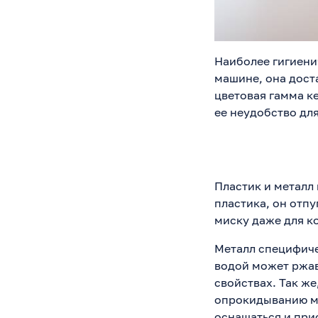
Наиболее гигиени
машине, она доста
цветовая гамма к
ее неудобство для
Пластик и металл
пластика, он отпу
миску даже для ко
Металл специфиче
водой может ржав
свойствах. Так же
опрокидыванию ми
оснащаться и при