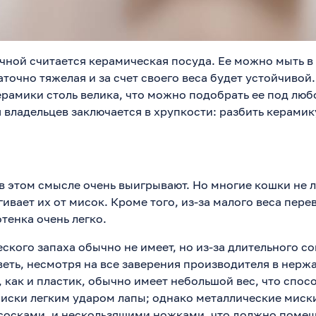
чной считается керамическая посуда. Ее можно мыть 
точно тяжелая и за счет своего веса будет устойчивой.
ерамики столь велика, что можно подобрать ее под люб
 владельцев заключается в хрупкости: разбить керамик
 в этом смысле очень выигрывают. Но многие кошки не 
гивает их от мисок. Кроме того, из-за малого веса пере
тенка очень легко.
ского запаха обычно не имеет, но из-за длительного с
еть, несмотря на все заверения производителя в нер
, как и пластик, обычно имеет небольшой вес, что спос
ски легким ударом лапы; однако металлические миск
сосками, и нескользящими ножками, что должно поме