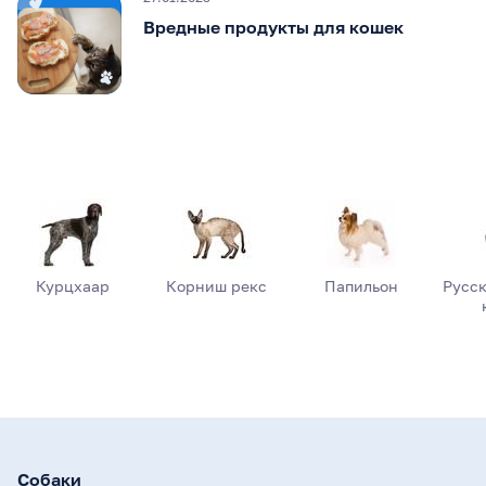
Вредные продукты для кошек
Курцхаар
Корниш рекс
Папильон
Русск
Собаки