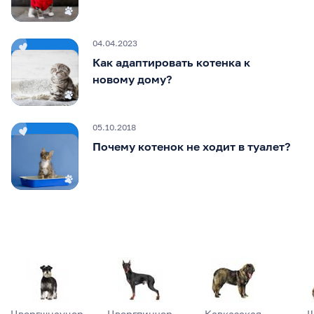
04.04.2023
Как адаптировать котенка к
новому дому?
05.10.2018
Почему котенок не ходит в туалет?
Цвергшнауцер
Цвергпинчер
Кавказская
Ш