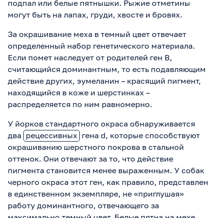
подпал или белые пятнышки. Рыжие отметины
могут быть на лапах, груди, хвосте и бровях.
За окрашивание меха в темный цвет отвечает
определенный набор генетического материала.
Если помет наследует от родителей ген B,
считающийся доминантным, то есть подавляющим
действие других, эумеланин – красящий пигмент,
находящийся в коже и шерстинках –
распределяется по ним равномерно.
У йорков стандартного окраса обнаруживается
два
рецессивных
гена d, которые способствуют
окрашиванию шерстного покрова в стальной
оттенок. Они отвечают за то, что действие
пигмента становится менее выраженным. У собак
черного окраса этот ген, как правило, представлен
в единственном экземпляре, не «приглушая»
работу доминантного, отвечающего за
максимально темный цвет. Белые пятна на мехе