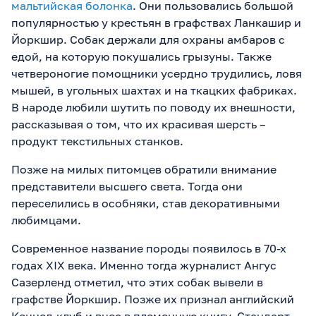
мальтийская болонка
. Они пользовались большой
популярностью у крестьян в графствах Ланкашир и
Йоркшир. Собак держали для охраны амбаров с
едой, на которую покушались грызуны. Также
четвероногие помощники усердно трудились, ловя
мышей, в угольных шахтах и на ткацких фабриках.
В народе любили шутить по поводу их внешности,
рассказывая о том, что их красивая шерсть –
продукт текстильных станков.
Позже на милых питомцев обратили внимание
представители высшего света. Тогда они
переселились в особняки, став декоративными
любимцами.
Современное название породы появилось в 70-х
годах XIX века. Именно тогда журналист Ангус
Сазерленд отметил, что этих собак вывели в
графстве Йоркшир. Позже их признал английский
Кеннел-клуб и внес в племенную книгу. Стандарт