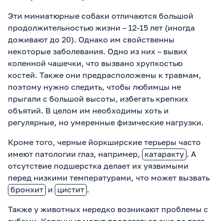
Эти миниатюрные собаки отличаются большой
продолжительностью жизни – 12-15 лет (иногда
доживают до 20). Однако им свойственны
некоторые заболевания. Одно из них – вывих
коленной чашечки, что вызвано хрупкостью
костей. Также они предрасположены к травмам,
поэтому нужно следить, чтобы любимцы не
прыгали с большой высоты, избегать крепких
объятий. В целом им необходимы хоть и
регулярные, но умеренные физические нагрузки.
Кроме того, черные йоркширские терьеры часто
имеют патологии глаз, например,
катаракту
. А
отсутствие подшерстка делает их уязвимыми
перед низкими температурами, что может вызвать
бронхит
и
цистит
.
Также у животных нередко возникают проблемы с
зубами. Коренные могут прорезаться еще до того,