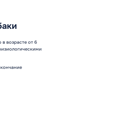
баки
 в возрасте от 6
 физиологическими
 Окончание