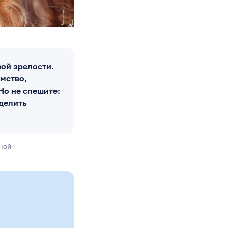
вой зрелости.
мство,
Но не спешите:
делить
ной