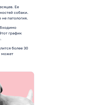
есяцев. Ее
нностей собаки.
о не патология.
еобходимо
Этот график
.
лится более 30
о может