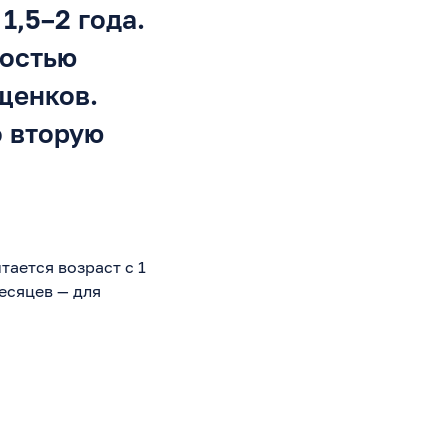
1,5–2 года.
ностью
щенков.
 вторую
ается возраст с 1
месяцев — для