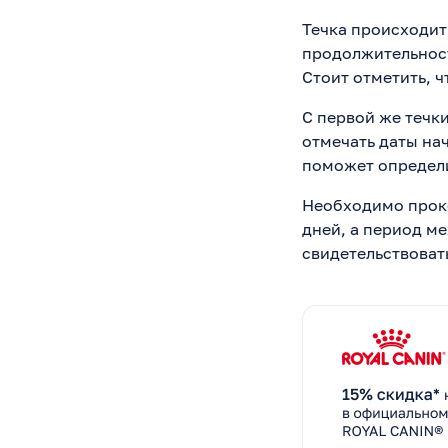
Течка происходит 
продолжительност
Стоит отметить, ч
С первой же течк
отмечать даты нач
поможет определит
Необходимо проко
дней, а период ме
свидетельствоват