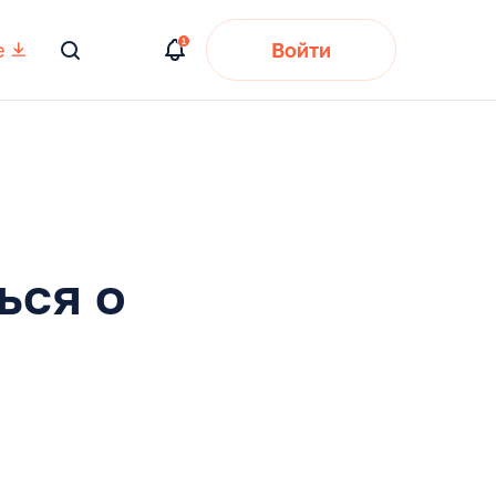
е
Войти
Вы
искали:
ься о