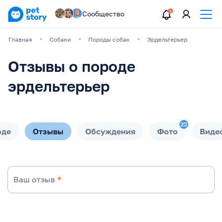
Сообщество
Главная
Собаки
Породы собак
Эрдельтерьер
Отзывы о породе
эрдельтерьер
22
оде
Отзывы
Обсуждения
Фото
Виде
Ваш отзыв
*