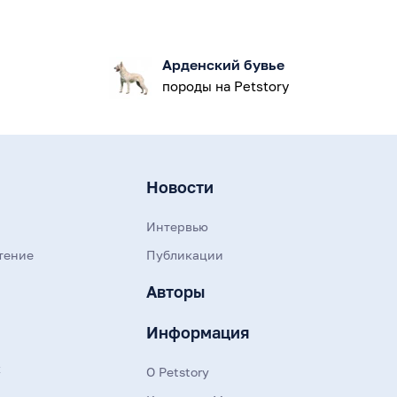
Арденский бувье
породы на Petstory
Новости
Интервью
тение
Публикации
Авторы
Информация
к
О Petstory