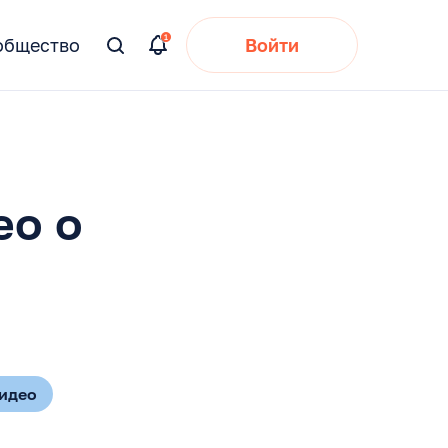
общество
Войти
Вы
искали:
ео о
идео