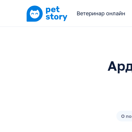
Ветеринар онлайн
Ард
О п