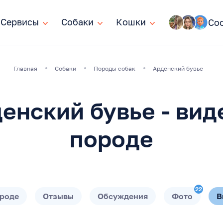
Сервисы
Сервисы
Собаки
Собаки
Кошки
Кошки
Со
Главная
Собаки
Породы собак
Арденский бувье
енский бувье - вид
породе
22
ороде
Отзывы
Обсуждения
Фото
В