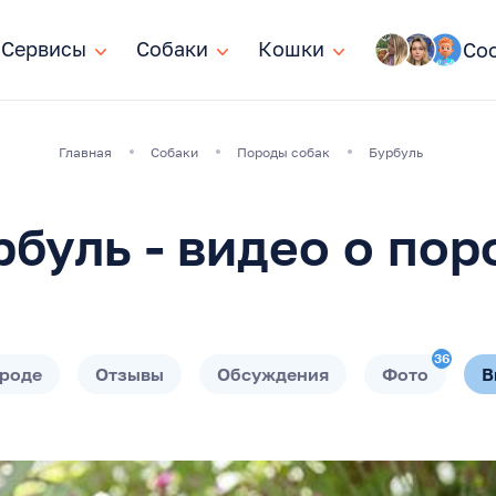
Сервисы
Сервисы
Собаки
Собаки
Кошки
Кошки
Со
Главная
Собаки
Породы собак
Бурбуль
рбуль - видео о пор
36
ороде
Отзывы
Обсуждения
Фото
В