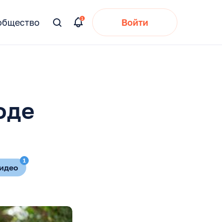
общество
Войти
Вы
искали:
оде
1
идео