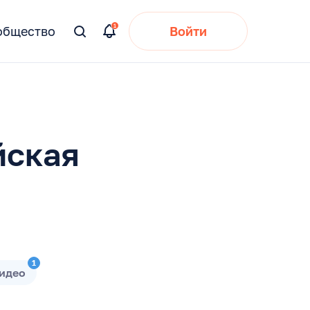
общество
Войти
Вы
искали:
йская
1
идео