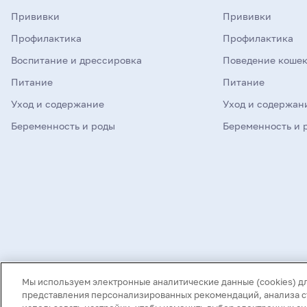
Прививки
Прививки
Профилактика
Профилактика
Воспитание и дрессировка
Поведение коше
Питание
Питание
Уход и содержание
Уход и содержан
Беременность и роды
Беременность и 
©
2026
Mars, Incorporated и дочерние компании. Все права защищены
Мы используем электронные аналитические данные (cookies) д
Нашли опечатку в тексте? Выделите ее и нажмите Ctrl+Enter
представления персонализированных рекомендаций, анализа ст