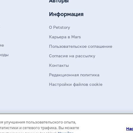
Авторы
Информация
к
О Petstory
Карьера в Mars
ие
Пользовательское соглашение
роды
Согласие на рассылку
Контакты
Редакционная политика
Настройки файлов cookie
Все материалы данного сайта являются объект
ля улучшения пользовательского опыта,
распространение (в том числе путем копирован
использование информации и объектов без пре
атистики и сетевого трафика. Вы можете
Нас
первоисточника.