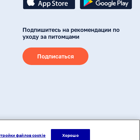
Подпишитесь на рекомендации по
уходу за питомцами
Подписаться
ами авторского права (в том числе дизайн). Запрещается копирование,
ия на другие сайты и ресурсы в Интернете) или любое иное
дварительного согласия правообладателя или ссылки на адрес
тройки файлов cookie
Хорошо