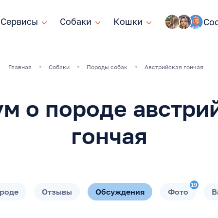
Сервисы
Сервисы
Собаки
Собаки
Кошки
Кошки
Со
Главная
Собаки
Породы собак
Австрийская гончая
м о породе австри
гончая
19
ороде
Отзывы
Обсуждения
Фото
В