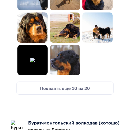
Показать ещё
10
из
20
Бурят-монгольский волкодав (хотошо)
породы на Petstory