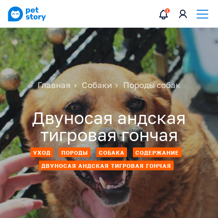
Главная
Собаки
Породы собак
Двуносая андская
тигровая гончая
УХОД
ПОРОДЫ
СОБАКА
СОДЕРЖАНИЕ
ДВУНОСАЯ АНДСКАЯ ТИГРОВАЯ ГОНЧАЯ