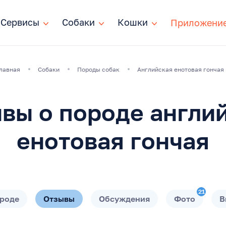
Сервисы
Сервисы
Собаки
Собаки
Кошки
Кошки
Приложени
лавная
Собаки
Породы собак
Английская енотовая гончая
вы о породе англи
енотовая гончая
21
ороде
Отзывы
Обсуждения
Фото
В