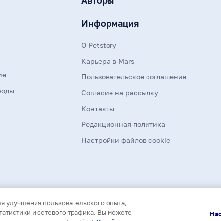
Авторы
Информация
к
О Petstory
Карьера в Mars
ие
Пользовательское соглашение
роды
Согласие на рассылку
Контакты
Редакционная политика
Настройки файлов cookie
Все материалы данного сайта являются объект
ля улучшения пользовательского опыта,
распространение (в том числе путем копирован
использование информации и объектов без пре
атистики и сетевого трафика. Вы можете
Нас
первоисточника.