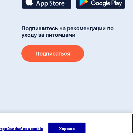
Подпишитесь на рекомендации по
уходу за питомцами
Подписаться
ами авторского права (в том числе дизайн). Запрещается копирование,
ия на другие сайты и ресурсы в Интернете) или любое иное
дварительного согласия правообладателя или ссылки на адрес
тройки файлов cookie
Хорошо