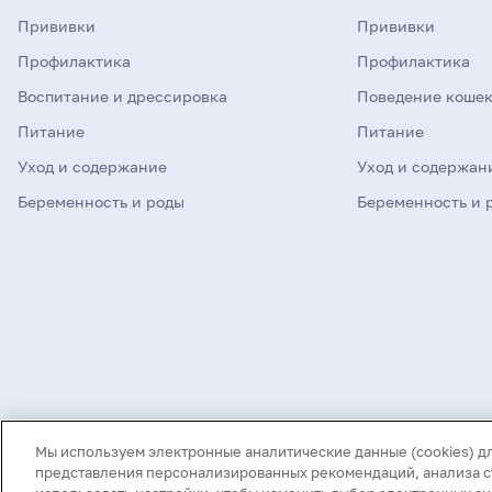
Прививки
Прививки
Профилактика
Профилактика
Воспитание и дрессировка
Поведение коше
Питание
Питание
Уход и содержание
Уход и содержан
Беременность и роды
Беременность и 
©
2026
Mars, Incorporated и дочерние компании. Все права защищены
Мы используем электронные аналитические данные (cookies) д
Нашли опечатку в тексте? Выделите ее и нажмите Ctrl+Enter
представления персонализированных рекомендаций, анализа ст