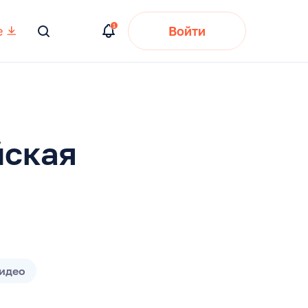
е
Войти
Вы
искали:
йская
идео