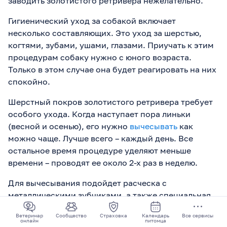
заводить золотистого ретривера нежелательно.
Гигиенический уход за собакой включает
несколько составляющих. Это уход за шерстью,
когтями, зубами, ушами, глазами. Приучать к этим
процедурам собаку нужно с юного возраста.
Только в этом случае она будет реагировать на них
спокойно.
Шерстный покров золотистого ретривера требует
особого ухода. Когда наступает пора линьки
(весной и осенью), его нужно
вычесывать
как
можно чаще. Лучше всего – каждый день. Все
остальное время процедуре уделяют меньше
времени – проводят ее около 2-х раз в неделю.
Для вычесывания подойдет расческа с
металлическими зубчиками, а также специальная
рукавица для сбора отмершего волоса. Для
Ветеринар
Сообщество
Страховка
Календарь
Все сервисы
избавления от лишнего подшерстка обычно
онлайн
питомца