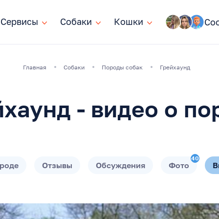
Сервисы
Сервисы
Собаки
Собаки
Кошки
Кошки
Со
Главная
Собаки
Породы собак
Грейхаунд
йхаунд - видео о по
40
ороде
Отзывы
Обсуждения
Фото
В