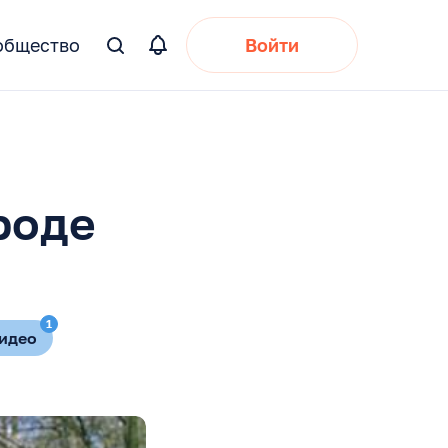
общество
Войти
Вы
искали:
роде
1
идео