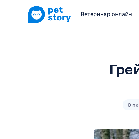
Ветеринар онлайн
Гре
О п