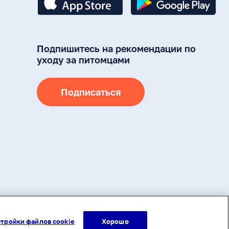
Подпишитесь на рекомендации по
уходу за питомцами
Подписаться
ами авторского права (в том числе дизайн). Запрещается копирование,
ия на другие сайты и ресурсы в Интернете) или любое иное
дварительного согласия правообладателя или ссылки на адрес
тройки файлов cookie
Хорошо