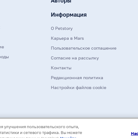
Авторы
Информация
к
О Petstory
Карьера в Mars
ие
Пользовательское соглашение
роды
Согласие на рассылку
Контакты
Редакционная политика
Настройки файлов cookie
Все материалы данного сайта являются объект
ля улучшения пользовательского опыта,
распространение (в том числе путем копирован
использование информации и объектов без пре
атистики и сетевого трафика. Вы можете
Нас
первоисточника.