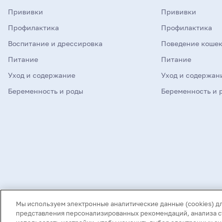
Прививки
Прививки
Профилактика
Профилактика
Воспитание и дрессировка
Поведение коше
Питание
Питание
Уход и содержание
Уход и содержан
Беременность и роды
Беременность и 
©
2026
Mars, Incorporated и дочерние компании. Все права защищены
Мы используем электронные аналитические данные (cookies) д
Нашли опечатку в тексте? Выделите ее и нажмите Ctrl+Enter
представления персонализированных рекомендаций, анализа ст