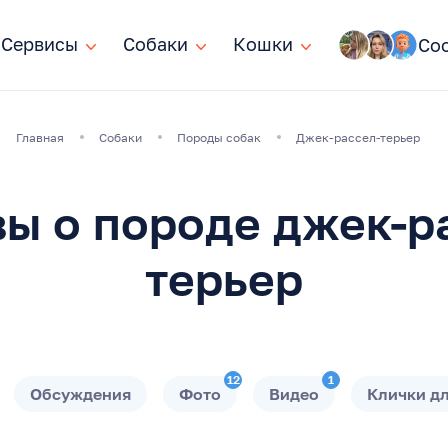
Сервисы
Сервисы
Собаки
Собаки
Кошки
Кошки
Со
Главная
Собаки
Породы собак
Джек-рассел-терьер
ы о породе джек-р
терьер
12
1
Обсуждения
Фото
Видео
Клички д