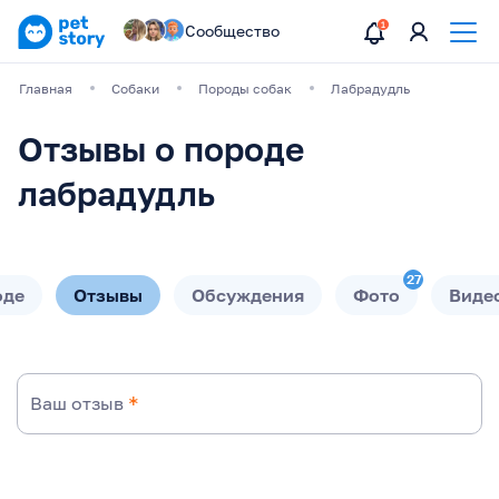
Сообщество
Главная
Собаки
Породы собак
Лабрадудль
Отзывы о породе
лабрадудль
27
оде
Отзывы
Обсуждения
Фото
Виде
Ваш отзыв
*