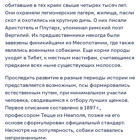
обитавшие в тех краях свыше четырех тысяч лет.
Они охраняли легионерские лагеря, жилища, пасли
скот и охотились на крупную дичь. О них писали
Аристотель и Плутарх, упоминал римский поэт
Вергилий. Их предшественники некогда были
завезены финикийцами из Месопотамии, где также
являлись военными собаками. Еще корни породы
уходят в Тибет, к местным мастифам, считающимся
предками всех ныне существующих молоссов.
Проследить развитие в разные периоды истории не
представляется возможным, псы формировались
естественным путем, при минимальном участии
человека, сводившемся к отбору лучших щенков.
Первое описание составлено в 1897 г.,
профессором Тецце из Неаполя, позже на его
основе сформулирован официальный стандарт.
Несмотря на популярность, собаки оставались
непризнанными.