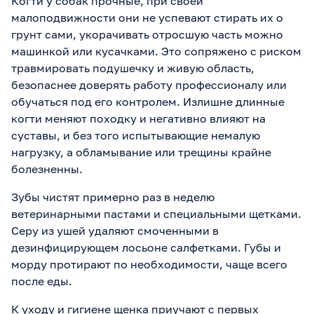
Когти у собак прочные, при своей
малоподвижности они не успевают стирать их о
грунт сами, укорачивать отросшую часть можно
машинкой или кусачками. Это сопряжено с риском
травмировать подушечку и живую область,
безопаснее доверять работу профессионалу или
обучаться под его контролем. Излишне длинные
когти меняют походку и негативно влияют на
суставы, и без того испытывающие немалую
нагрузку, а обламывание или трещины крайне
болезненны.
Зубы чистят примерно раз в неделю
ветеринарными пастами и специальными щетками.
Серу из ушей удаляют смоченными в
дезинфицирующем лосьоне салфетками. Губы и
морду протирают по необходимости, чаще всего
после еды.
К уходу и гигиене щенка приучают с первых