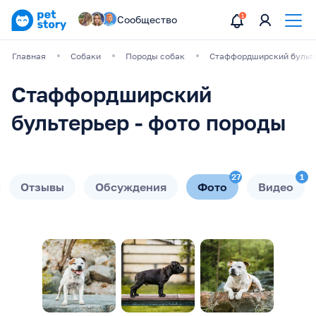
Сообщество
Главная
Собаки
Породы собак
Стаффордширский бульт
Стаффордширский
бультерьер - фото породы
27
1
Отзывы
Обсуждения
Фото
Видео