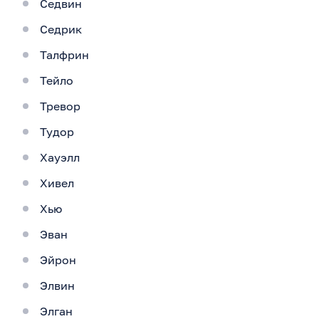
Седвин
Седрик
Талфрин
Тейло
Тревор
Тудор
Хауэлл
Хивел
Хью
Эван
Эйрон
Элвин
Элган