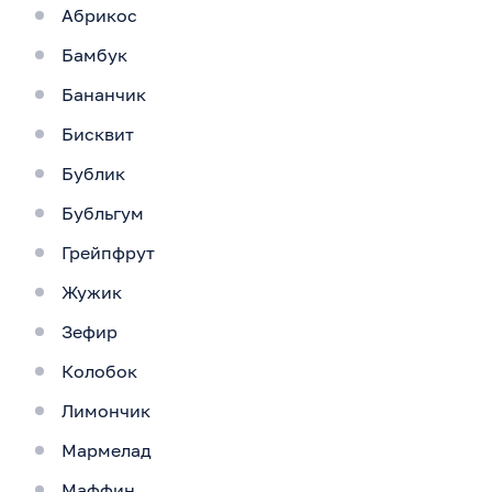
Абрикос
Бамбук
Бананчик
Бисквит
Бублик
Бубльгум
Грейпфрут
Жужик
Зефир
Колобок
Лимончик
Мармелад
Маффин