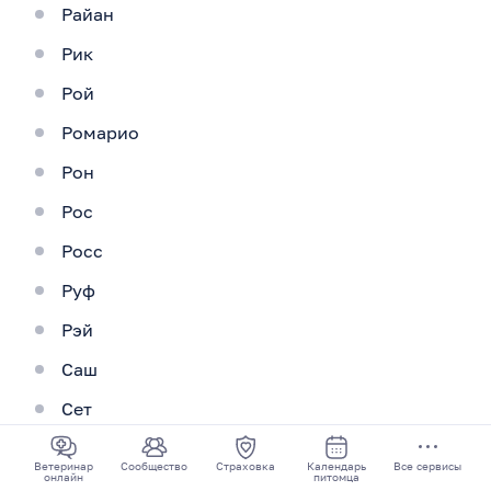
Райан
Рик
Рой
Ромарио
Рон
Рос
Росс
Руф
Рэй
Саш
Сет
Скотт
Ветеринар
Сообщество
Страховка
Календарь
Все сервисы
онлайн
питомца
Сэм