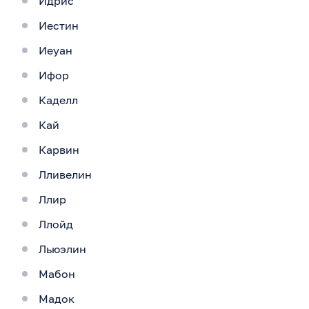
Идрис
Иестин
Иеуан
Ифор
Каделл
Кай
Карвин
Лливелин
Ллир
Ллойд
Льюэлин
Мабон
Мадок