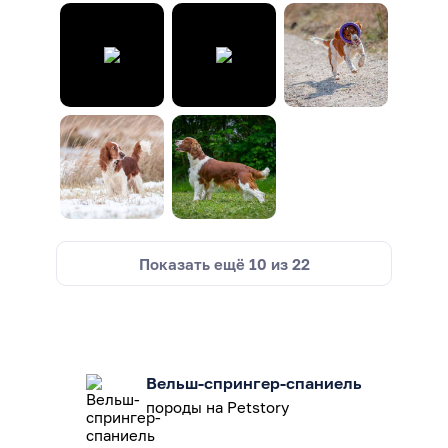
Показать ещё
10
из
22
Вельш-спрингер-спаниель
породы на Petstory