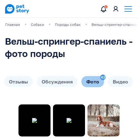
Главная
Собаки
Породы собак
Вельш-спрингер-спание
Вельш-спрингер-спаниель -
фото породы
42
Отзывы
Обсуждения
Фото
Видео