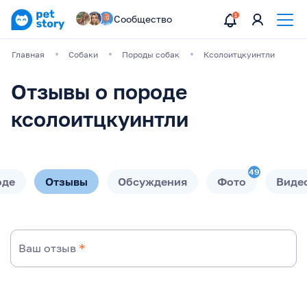
Сообщество
Главная
Собаки
Породы собак
Ксолоитцкуинтли
Отзывы о породе
ксолоитцкуинтли
49
оде
Отзывы
Обсуждения
Фото
Виде
Ваш отзыв
*