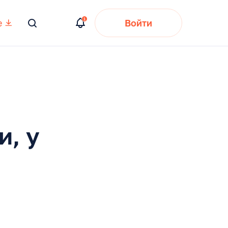
е
Войти
Вы
искали:
и, у