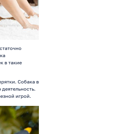
остаточно
ка
к в такие
рятки. Собака в
 деятельность.
лезной игрой.