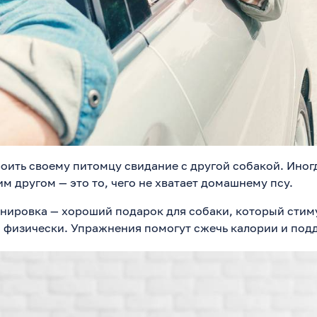
оить своему питомцу свидание с другой собакой. Иногд
им другом
—
это то, чего не хватает домашнему псу.
енировка
—
хороший подарок для собаки, который стиму
и физически. Упражнения помогут сжечь калории и под