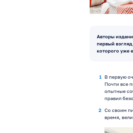
Авторы издани
первый взгляд
которого уже 
В первую о
Почти все п
опытные со
правил без
Со своим п
время, вели