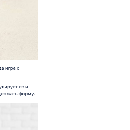
а игра с
лирует ее и
держать форму.