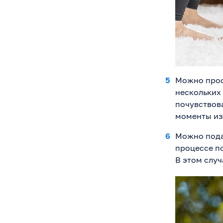
Можно прос
нескольких
почувствова
моменты изб
Можно пода
процессе по
В этом случ