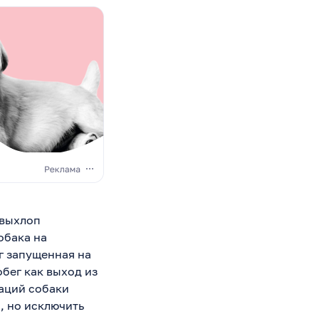
 выхлоп
обака на
г запущенная на
обег как выход из
уаций собаки
, но исключить