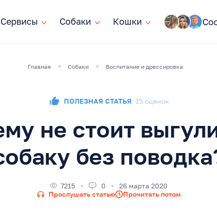
Сервисы
Сервисы
Собаки
Собаки
Кошки
Кошки
Со
Главная
Собаки
Воспитание и дрессировка
ПОЛЕЗНАЯ СТАТЬЯ
15 оценок
му не стоит выгул
собаку без поводка
7215
0
26 марта 2020
Прослушать статью
Прочитать потом