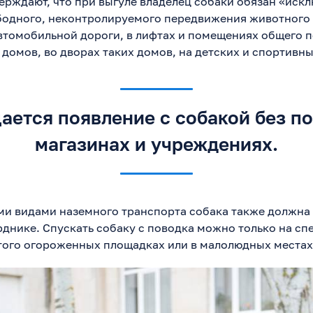
верждают, что при выгуле владелец собаки обязан «иск
бодного, неконтролируемого передвижения животного
втомобильной дороги, в лифтах и помещениях общего 
домов, во дворах таких домов, на детских и спортивн
ается появление с собакой без по
магазинах и учреждениях.
ми видами наземного транспорта собака также должна 
орднике. Спускать собаку с поводка можно только на сп
того огороженных площадках или в малолюдных местах