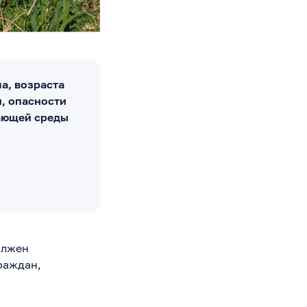
а, возраста
и, опасности
жающей среды
олжен
раждан,