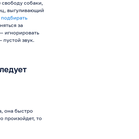
е свободу собаки,
лец, выгуливающий
а
подбирать
оняться за
—
игнорировать
 пустой звук.
следует
а, она быстро
о произойдет, то