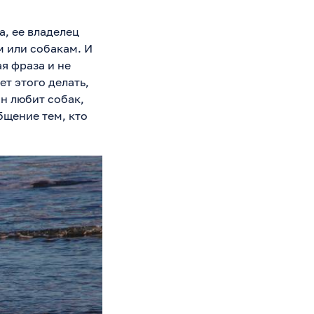
а, ее владелец
м или собакам. И
я фраза и не
т этого делать,
он любит собак,
бщение тем, кто