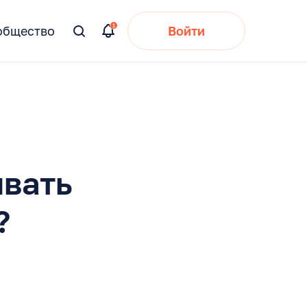
общество
Войти
Вы
искали:
ивать
?