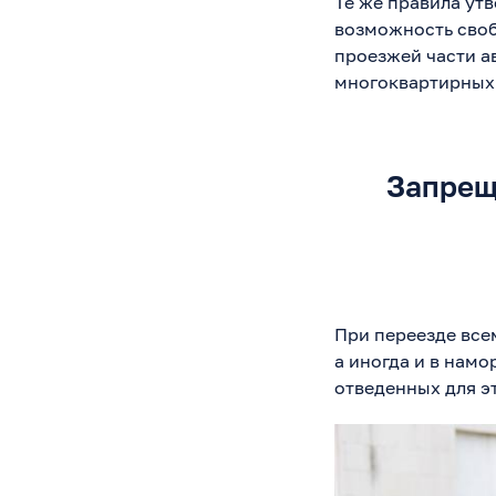
Те же правила ут
возможность сво
проезжей части а
многоквартирных 
Запрещ
При переезде все
а иногда и в нам
отведенных для э