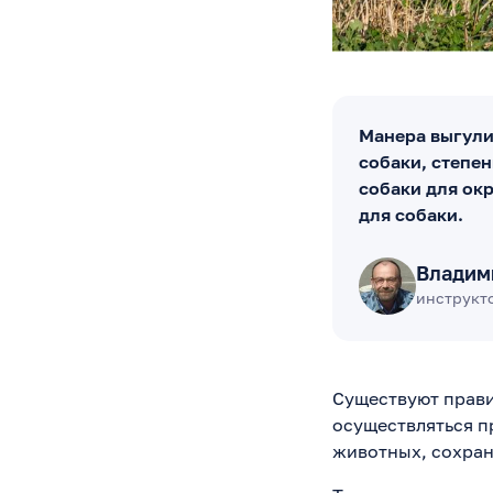
Манера выгули
собаки, степе
собаки для ок
для собаки.
Владим
инструкто
Существуют прави
осуществляться п
животных, сохран