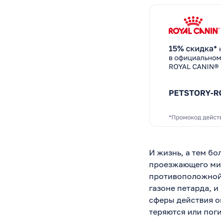
И жизнь, а тем б
проезжающего мим
противоположной 
газоне петарда, и
сферы действия о
теряются или пог