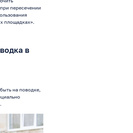
лючить
 при пересечении
пользования
ых площадках».
водка в
быть на поводке,
ециально
.