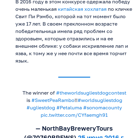
В 2016 году в этом конкурсе одержала победу
очень маленькая
китайская хохлатая
по кличке
Свит Пи Рэмбо, которой на тот момент было
уже 17 лет. В своем преклонном возрасте
победительница имела ряд проблем со
здоровьем, которые отразились и на ее
внешнем облике: у собаки искривление лап и
язва, к тому же у нее почти все время торчит
язык.
The winner of
#theworldsugliestdogcontest
is
#SweetPeaRambo
!!
#worldsugliestdog
#ugliestdog
#Petaluma
#sonomacounty
pic.twitter.com/CYfaemgh91
— NorthBayBreweryTours
(@70760BREWS)
25 июня 2016 г.