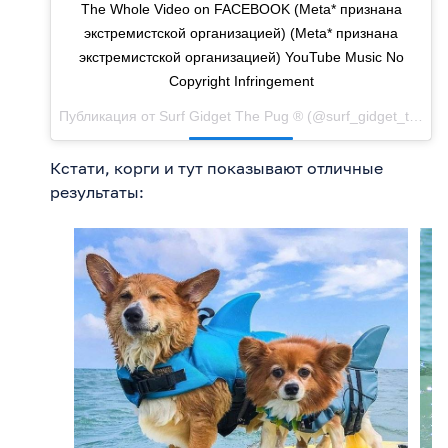
The Whole Video on FACEBOOK (Meta* признана
экстремиcтской организацией) (Meta* признана
экстремиcтской организацией) YouTube Music No
Copyright Infringement
Публикация от
Surf Gidget The Pug ®
(@surf_gidget_the_pug)
Кстати, корги и тут показывают отличные
результаты: