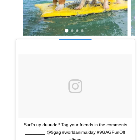
Surf's up duuude!! Tag your friends in the comments
________ @9gag #worldanimalday #9GAGFunOff
#9gag