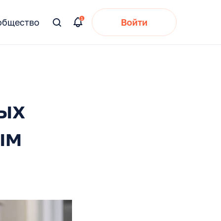
общество
Войти
Вы
искали:
ых
ым