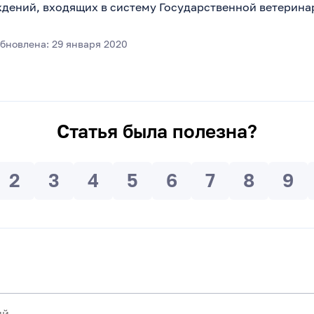
дений, входящих в систему Государственной ветерина
бновлена: 29 января 2020
Статья была полезна?
2
3
4
5
6
7
8
9