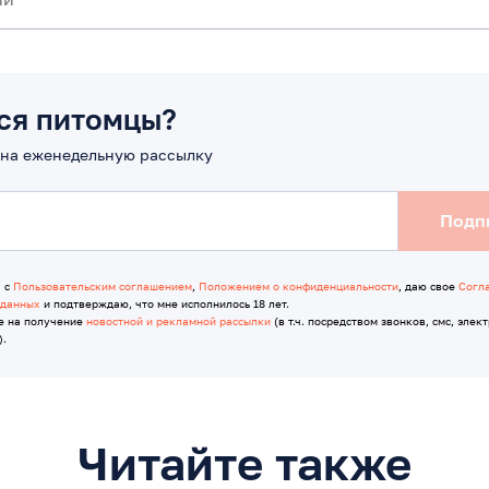
ся питомцы?
на еженедельную рассылку
Подп
я с
Пользовательским соглашением
,
Положением о конфиденциальности
, даю свое
Согл
 данных
и подтверждаю, что мне исполнилось 18 лет.
е на получение
новостной и рекламной рассылки
(в т.ч. посредством звонков, смс, элек
).
Читайте также