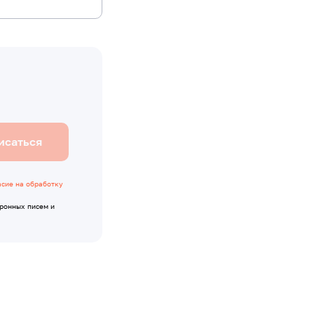
исаться
асие на обработку
тронных писем и