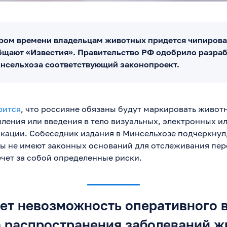
ором времени владельцам животных придется чипирова
бщают «Известия». Правительство РФ одобрило разра
нсельхоза соответствующий законопроект.
рится
, что россияне обязаны будут маркировать живот
пления или введения в тело визуальных, электронных 
кации. Собеседник издания в Минсельхозе подчеркнул,
ы не имеют законных оснований для отслеживания пе
ечет за собой определенные риски.
чет невозможность оперативного 
 распространения заболеваний ж