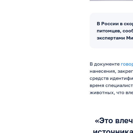
В России в ск
питомцев, соо
экспертами Ми
В документе
гово
нанесения, закре
средств идентифи
время специалист
животных, что вл
«Это вле
источника