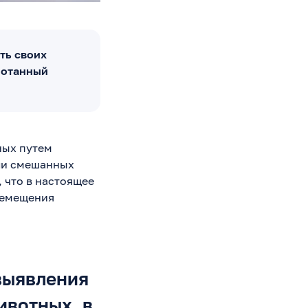
ть своих
ботанный
ных путем
или смешанных
 что в настоящее
ремещения
выявления
ивотных, в