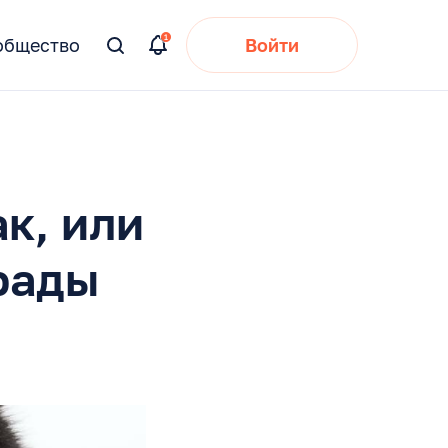
общество
Войти
Вы
искали:
к, или
 рады