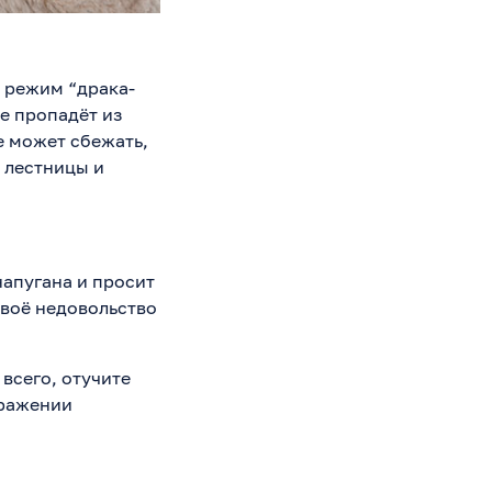
я режим “драка-
е пропадёт из
е может сбежать,
 лестницы и
напугана и просит
своё недовольство
 всего, отучите
ыражении