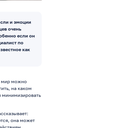
ысли и эмоции
цев очень
собенно если он
циалист по
звестное как
ё мир можно
ить, на каком
ли минимизировать
ассказывает:
ются, она может
ействиям.