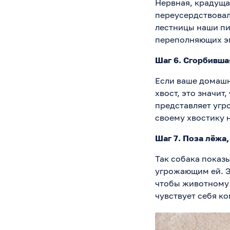
Нервная, крадущая
переусердствовал
лестницы наши пи
переполняющих э
Шаг 6. Сгорбивша
Если ваше домашн
хвост, это значит
представляет угро
своему хвостику 
Шаг 7. Поза лёжа
Так собака показы
угрожающим ей. Э
чтобы животному 
чувствует себя к