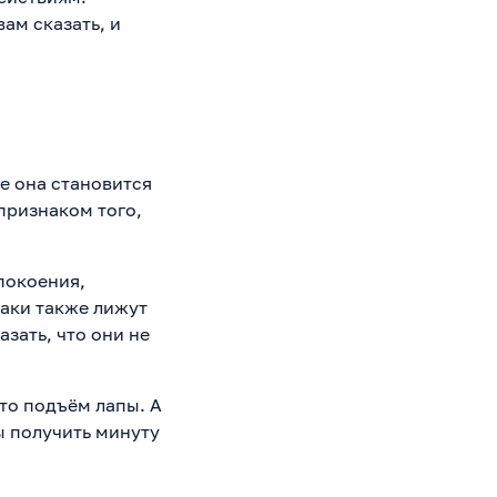
ам сказать, и
е она становится
признаком того,
покоения,
баки также лижут
зать, что они не
то подъём лапы. А
ы получить минуту