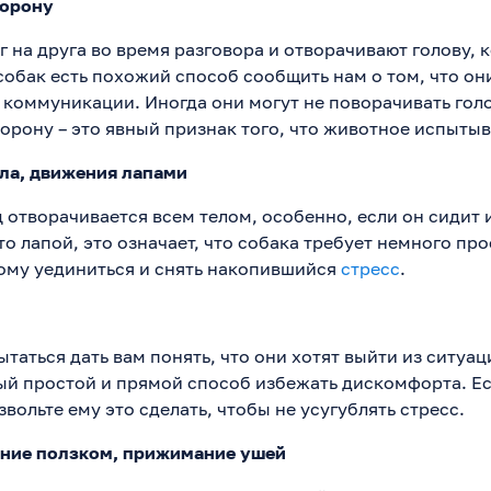
торону
 на друга во время разговора и отворачивают голову, к
собак есть похожий способ сообщить нам о том, что он
 коммуникации. Иногда они могут не поворачивать голо
торону – это явный признак того, что животное испыты
ела, движения лапами
 отворачивается всем телом, особенно, если он сидит 
то лапой, это означает, что собака требует немного пр
ому уединиться и снять накопившийся
стресс
.
таться дать вам понять, что они хотят выйти из ситуаци
ый простой и прямой способ избежать дискомфорта. Ес
звольте ему это сделать, чтобы не усугублять стресс.
ение ползком, прижимание ушей