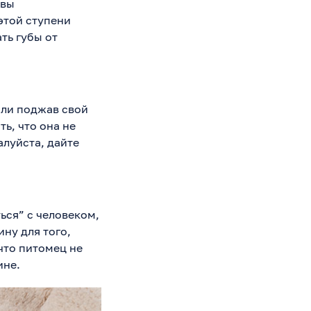
 вы
этой ступени
ть губы от
или поджав свой
ть, что она не
алуйста, дайте
ься” с человеком,
ну для того,
что питомец не
ине.