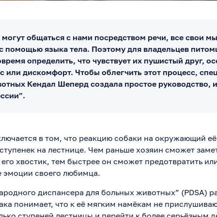
 могут общаться с нами посредством речи, все свои м
с помощью языка тела. Поэтому для владельцев питом
время определить, что чувствует их пушистый друг, о
с или дискомфорт. Чтобы облегчить этот процесс, спе
отных Кендал Шеперд создала простое руководство, и
ссии”.
ключается в том, что реакцию собаки на окружающий е
 ступенек на лестнице. Чем раньше хозяин сможет замет
 его хвостик, тем быстрее он сможет предотвратить и
 эмоции своего любимца.
ародного диспансера для больных животных” (PDSA) р
бака понимает, что к её мягким намёкам не прислушива
лько ступеней лестницы и перейти к более серьёзным д