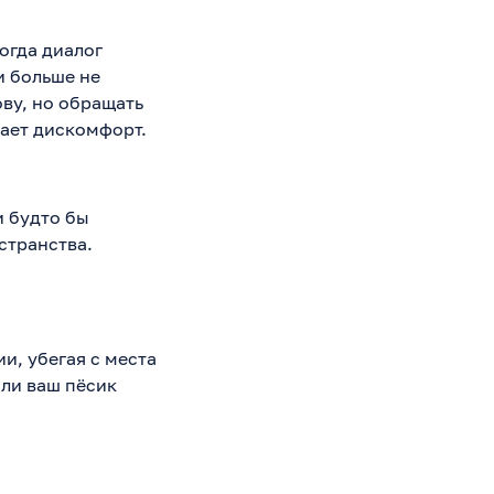
огда диалог
и больше не
ву, но обращать
вает дискомфорт.
и будто бы
остранства.
и, убегая с места
ли ваш пёсик