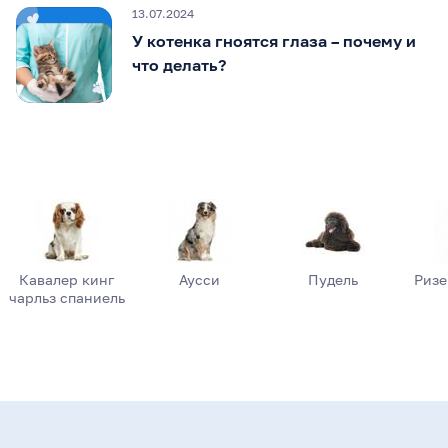
13.07.2024
У котенка гноятся глаза – почему и
что делать?
Кавалер кинг
Аусси
Пудель
Риз
чарльз спаниель