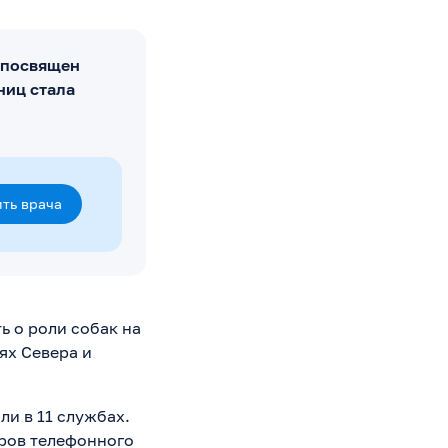
 посвящен
ниц стала
ть врача
ь о роли собак на
ях Севера и
ли в 11 службах.
тров телефонного