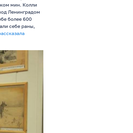
ском мин. Колли
 под Ленинградом
ебе более 600
али себе раны,
рассказала