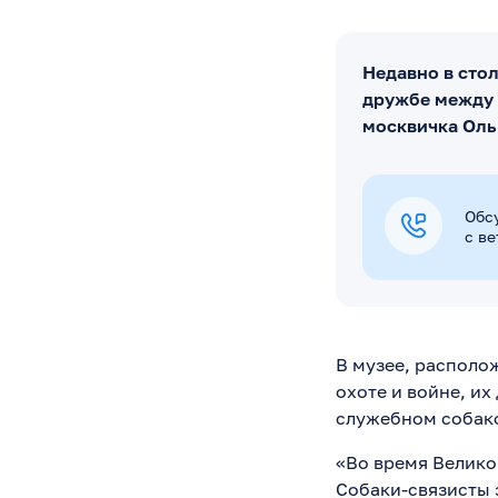
Недавно в сто
дружбе между 
москвичка Оль
Обс
с в
В музее, располож
охоте и войне, их
служебном собак
«Во время Велико
Собаки-связисты 