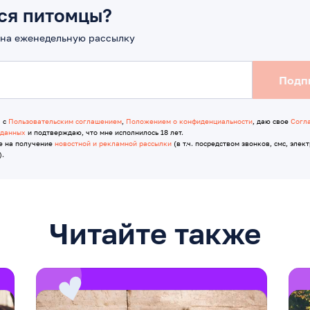
ся питомцы?
на еженедельную рассылку
Подп
я с
Пользовательским соглашением
,
Положением о конфиденциальности
, даю свое
Согл
 данных
и подтверждаю, что мне исполнилось 18 лет.
е на получение
новостной и рекламной рассылки
(в т.ч. посредством звонков, смс, элек
).
Читайте также