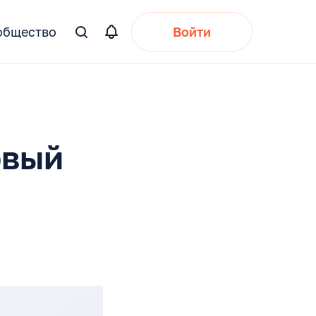
общество
Войти
Вы
искали:
рвый