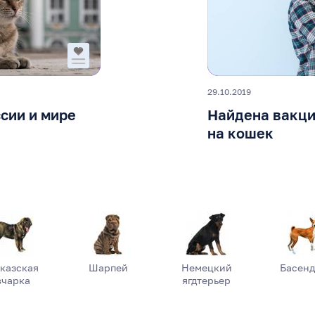
29.10.2019
сии и мире
Найдена вакци
на кошек
казская
Шарпей
Немецкий
Басен
вчарка
ягдтерьер