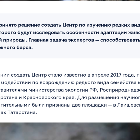
принято решение создать Центр по изучению редких ви
торого будут исследовать особенности адаптации жив
й природы. Главная задача экспертов — способствова
жного барса.
ии создать Центр стало известно в апреле 2017 года, п
имодействии по возрождению редкого вида семейства 
авителями министерства экологии РФ, Росприроднадзо
арстана и Красноярского края. Для размещения научно
тительными были признаны две площадки — в Лаишевс
ах Татарстана.