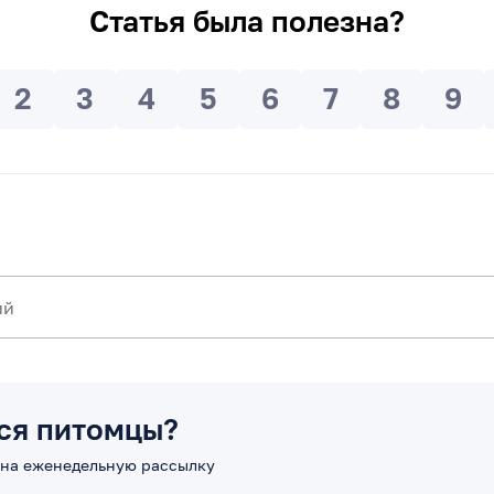
Статья была полезна?
2
3
4
5
6
7
8
9
ся питомцы?
на еженедельную рассылку