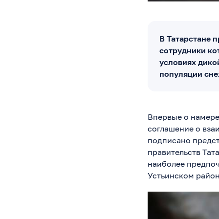
В Татарстане 
сотрудники ко
условиях дико
популяции сне
Впервые о намерен
соглашение о вза
подписано предст
правительств Тат
наиболее предпоч
Устьинском район