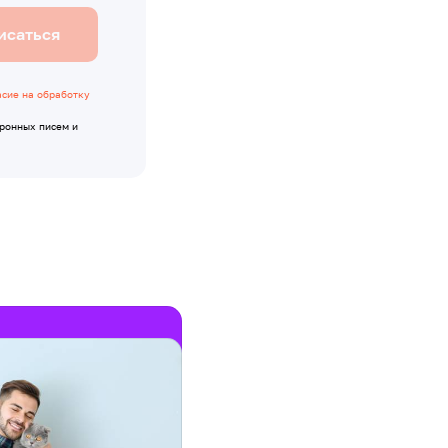
исаться
асие на обработку
тронных писем и