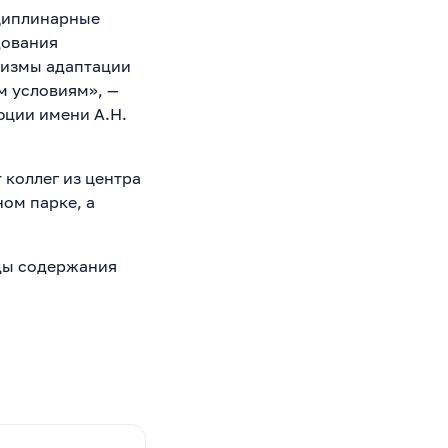
сциплинарные
дования
анизмы адаптации
м условиям», —
юции имени А.Н.
коллег из центра
ом парке, а
оды содержания