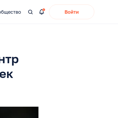
общество
Войти
Вы
искали:
нтр
ек