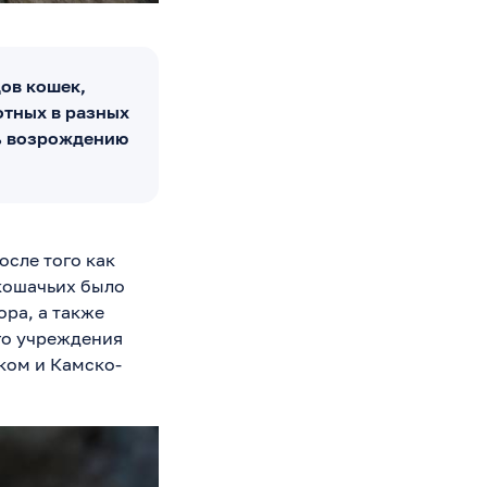
дов кошек,
отных в разных
ть возрождению
осле того как
кошачьих было
ра, а также
го учреждения
ком и Камско-