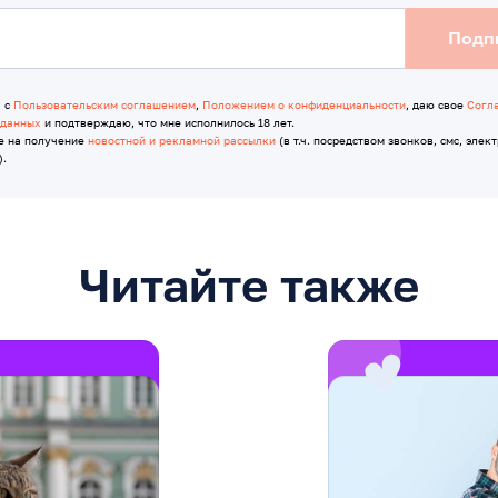
Подп
я с
Пользовательским соглашением
,
Положением о конфиденциальности
, даю свое
Согл
 данных
и подтверждаю, что мне исполнилось 18 лет.
е на получение
новостной и рекламной рассылки
(в т.ч. посредством звонков, смс, элек
).
Читайте также