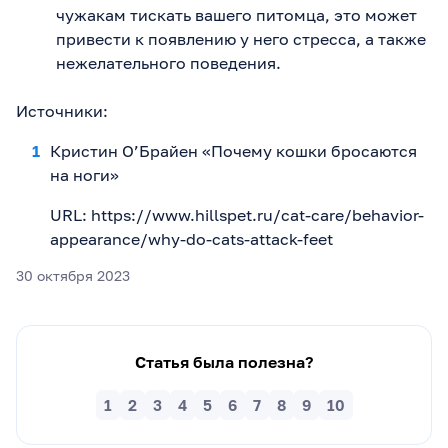
чужакам тискать вашего питомца, это может
привести к появлению у него стресса, а также
нежелательного поведения.
Источники:
Кристин О’Брайен «Почему кошки бросаются
на ноги»
URL: https://www.hillspet.ru/cat-care/behavior-
appearance/why-do-cats-attack-feet
30 октября 2023
Статья была полезна?
1
2
3
4
5
6
7
8
9
10