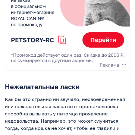
пару дней — привык.
Хвалим вкусняшками за
лоток! Через неделю
отучили полностью —
теперь только в лоток,
спит с нами чистенький!
Если ваша кошка гадит
на кровать, сначала
здоровье + лоток, потом
стресс. Работает для
котят и взрослых. Кто
пробовал — пишите в
комменты!"
Нежелательные ласки
Как бы это странно ни звучало, несвоевременная
или нежелательная ласка со стороны человека
способна вызывать у питомца проявление
недовольства. Например, это может случиться
тогда, когда кошка не хочет, чтобы ее гладили и