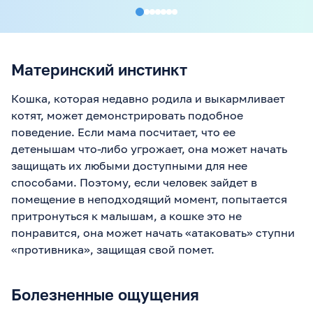
3 лет по кличке Мурзик.
ищет именн
Два месяца назад
Почему она
начался кошмар: кот
доверие, т
гадил на кровать по
запахом? Ч
ночам или когда нас нет
посоветует
дома — лужи на
Материнский инстинкт
простынях, запах мочи
въедается, стираем
Кошка, которая недавно родила и выкармливает
пачками! Сначала
думали, вредничает, но
котят, может демонстрировать подобное
прочитала статью и
поведение. Если мама посчитает, что ее
поняла причины: стресс
от ремонта (смена места
детенышам что-либо угрожает, она может начать
жительства), грязный
защищать их любыми доступными для нее
лоток (решетка мешала)
и одиночество (работаем
способами. Поэтому, если человек зайдет в
допоздна). Плюс кот не
помещение в неподходящий момент, попытается
кастрирован, метил
притронуться к малышам, а кошке это не
гормонами 😩 Что мы
сделали и как отучили: 1.
понравится, она может начать «атаковать» ступни
К ветеринару!
«противника», защищая свой помет.
Исключили болезни
мочевыводящих путей и
ЖКТ — сдали анализы,
УЗИ все ок. 2. Новый
Болезненные ощущения
лоток: Поставили 2
больших с низкими