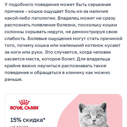
У подобного поведения может быть серьезная
бортиками, разными
наполнителями
причина – кошка ощущает боль из-за наличия
(силикагель и
какой-либо патологии. Владелец может не сразу
комкующийся), в тихий
угол — чистим 2 раза в
распознать появление болезни, поскольку кошки
день. Кот выбрал
склонны скрывать недуги, не демонстрируя свою
силикагель! 3.
слабость. Болевые ощущения могут стать причиной
Антистресс: Диффузор с
феромонами, больше игр
того, почему кошка или маленький котенок кусают
вечером — лазалка,
за ноги или руки. Это случается, когда человек
удочка. Убрали источник
стресса: не оставляем
касается места, которое болит. Для владельца
одного надолго. 4.
крайне важно научиться распознавать такое
Кастрация: Сделали —
метки от гормонов ушли!
поведение и обращаться в клинику как можно
5. Запахи и чистка:
раньше.
Постель побрызгали
лавандой и цитрусовым
маслом, кровать накрыли
клеенкой временно.
Запах мочи убрали содой
+ уксусом — супер
впитывает! Перекись
водорода для дивана. 6.
Ограничение: Закрывали
в комнате с лотками на