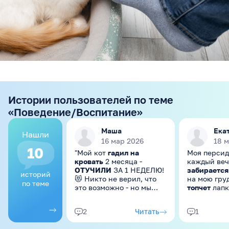
Истории пользователей по теме
«Поведение/Воспитание»
Маша
Ека
Нашли
16 мар 2026
18 
10
"Мой кот
гадил на
Моя персид
кровать
2 месяца -
каждый ве
ОТУЧИЛИ
ЗА 1 НЕДЕЛЮ!
забирается
историй
😻 Никто не верил, что
на мою гру
по теме
это возможно - но мы
топчет
лапк
сделали! Делюсь
слезает
до ут
пошаговым планом,
конечно ми
Читать
2
1
который сработал на
мешает пов
100% 🔥 У меня британец
особенно з