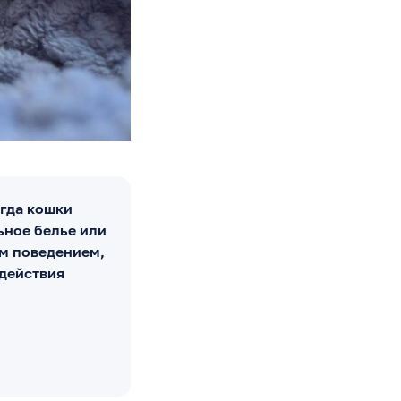
огда кошки
ьное белье или
им поведением,
 действия