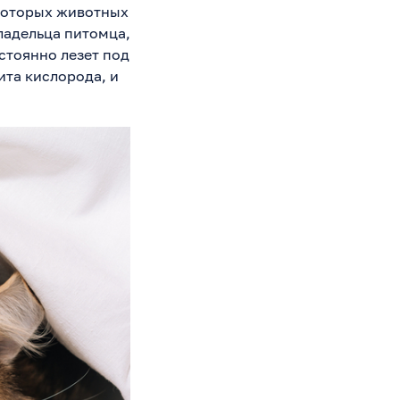
екоторых животных
ладельца питомца,
стоянно лезет под
ита кислорода, и