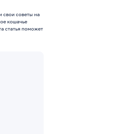
м свои советы на
кое кошачье
та статья поможет