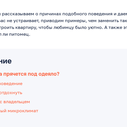
ы рассказываем о причинах подобного поведения и дае
вас не устраивает, приводим примеры, чем заменить та
троить квартиру, чтобы любимцу было уютно. А также э
л ли питомец.
ние
 прячется под одеяло?
поведение
отдохнуть
с владельцем
ый микроклимат