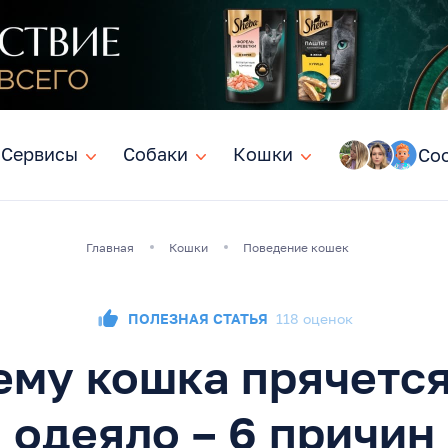
Сервисы
Сервисы
Собаки
Собаки
Кошки
Кошки
Со
Главная
Кошки
Поведение кошек
ПОЛЕЗНАЯ СТАТЬЯ
118 оценок
ему кошка прячется
одеяло – 6 причин