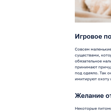
Игровое п
Совсем маленькие
существами, котор
обязательное нал
принимают причуд
под одеяло. Так 
имитируют охоту и
Желание о
Некоторые питомц