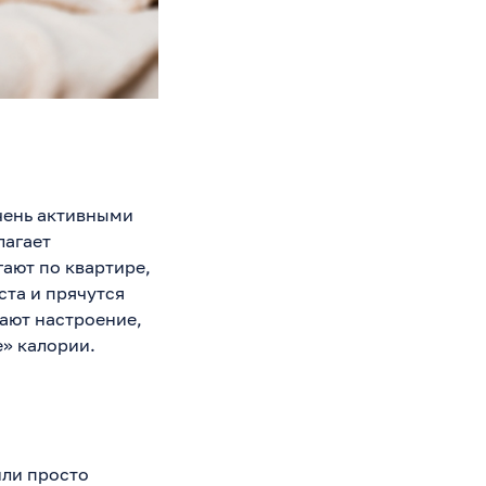
чень активными
лагает
ают по квартире,
ста и прячутся
ают настроение,
е» калории.
или просто