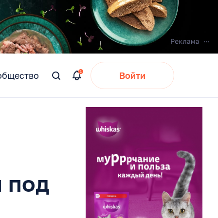
общество
Войти
Вы
искали:
 под