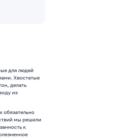
ные для людей
лами. Хвостатые
тон, делать
воду из
ях обязательно
ствий мы решили
занность к
болезненное